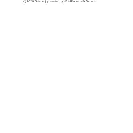
(c) 2026 Simber | powered by
WordPress
with
Barecity