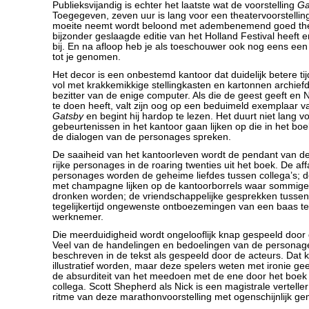
Publieksvijandig is echter het laatste wat de voorstelling
Ga
Toegegeven, zeven uur is lang voor een theatervoorstellin
moeite neemt wordt beloond met adembenemend goed thea
bijzonder geslaagde editie van het Holland Festival heeft 
bij. En na afloop heb je als toeschouwer ook nog eens een 
tot je genomen.
Het decor is een onbestemd kantoor dat duidelijk betere ti
vol met krakkemikkige stellingkasten en kartonnen archiefd
bezitter van de enige computer. Als die de geest geeft en 
te doen heeft, valt zijn oog op een beduimeld exemplaar 
Gatsby
en begint hij hardop te lezen. Het duurt niet lang v
gebeurtenissen in het kantoor gaan lijken op die in het boek
de dialogen van de personages spreken.
De saaiheid van het kantoorleven wordt de pendant van de
rijke personages in de roaring twenties uit het boek. De af
personages worden de geheime liefdes tussen collega’s; d
met champagne lijken op de kantoorborrels waar sommige
dronken worden; de vriendschappelijke gesprekken tussen 
tegelijkertijd ongewenste ontboezemingen van een baas t
werknemer.
Die meerduidigheid wordt ongelooflijk knap gespeeld door 
Veel van de handelingen en bedoelingen van de personag
beschreven in de tekst als gespeeld door de acteurs. Dat ka
illustratief worden, maar deze spelers weten met ironie ge
de absurditeit van het meedoen met de ene door het boe
collega. Scott Shepherd als Nick is een magistrale vertelle
ritme van deze marathonvoorstelling met ogenschijnlijk ge