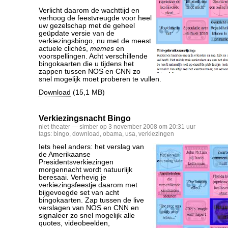
Verlicht daarom de wachttijd en
verhoog de feestvreugde voor heel
uw gezelschap met de geheel
geüpdate versie van de
verkiezingsbingo, nu met de meest
actuele clichés,
memes
en
voorspellingen. Acht verschillende
bingokaarten die u tijdens het
zappen tussen NOS en CNN zo
snel mogelijk moet proberen te vullen.
Download
(15,1 MB)
Verkiezingsnacht Bingo
niet-theater
— simber op 3 november 2008 om 20:31 uur
tags:
bingo
,
download
,
obama
,
usa
,
verkiezingen
Iets heel anders: het verslag van
de Amerikaanse
Presidentsverkiezingen
morgennacht wordt natuurlijk
beresaai. Verhevig je
verkiezingsfeestje daarom met
bijgevoegde set van acht
bingokaarten. Zap tussen de live
verslagen van NOS en
CNN
en
signaleer zo snel mogelijk alle
quotes, videobeelden,