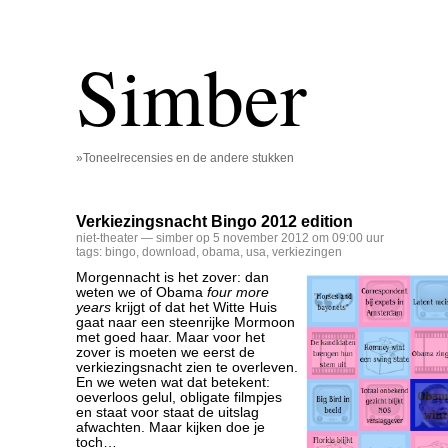
Simber
»Toneelrecensies en de andere stukken
Verkiezingsnacht Bingo 2012 edition
niet-theater
— simber op 5 november 2012 om 09:00 uur
tags:
bingo
,
download
,
obama
,
usa
,
verkiezingen
Morgennacht is het zover: dan
weten we of Obama
four more
years
krijgt of dat het Witte Huis
gaat naar een steenrijke Mormoon
met goed haar. Maar voor het
zover is moeten we eerst de
verkiezingsnacht zien te overleven.
En we weten wat dat betekent:
oeverloos gelul, obligate filmpjes
en staat voor staat de uitslag
afwachten. Maar kijken doe je
toch…