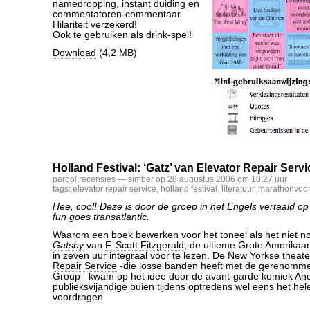
namedropping, instant duiding en
commentatoren-commentaar.
Hilariteit verzekerd!
Ook te gebruiken als drink-spel!
Download
(4,2 MB)
Holland Festival: ‘Gatz’ van Elevator Repair Servi
parool
,
recensies
— simber op 28 augustus 2006 om 18:27 uur
tags:
elevator repair service
,
holland festival
,
literatuur
,
marathonvoors
Hee, cool! Deze is door de groep
in het Engels vertaald
op 
fun goes transatlantic.
Waarom een boek bewerken voor het toneel als het niet n
Gatsby
van
F. Scott Fitzgerald
, de ultieme Grote Amerika
in zeven uur integraal voor te lezen. De New Yorkse thea
Repair Service
-die losse banden heeft met de gerenom
Group
– kwam op het idee door de avant-garde komiek
An
publieksvijandige buien tijdens optredens wel eens het hel
voordragen.