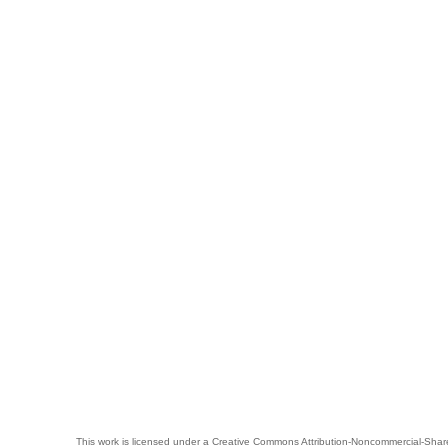
This work is licensed under a
Creative Commons Attribution-Noncommercial-Share