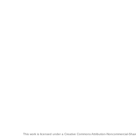
This work is licensed under a
Creative Commons Attribution-Noncommercial-Share