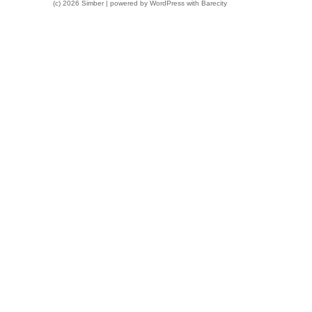
(c) 2026 Simber | powered by
WordPress
with
Barecity