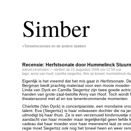
Simber
»Toneelrecensies en de andere stukken
Recensie: Herfstsonate door Hummelinck Stuur
parool
,
recensies
— simber op 22 augustus 2006 om 12:50 uur
tags:
anny van hoof
,
camilla siegertsz
,
film op toneel
,
hummelinck st
Eigenlijk is het vreemd dat het mis gaat in
Herfstsonate
. D
Bergman
biedt prachtig materiaal voor een mooie moeder-
Linda van Dyck en Camilla Siegertsz zijn twee goede actric
handen van grote-zaal-belofte Anny van Hoof. Toch wordt 
theateravond met af en toe tenenkrommende momenten.
Charlotte (Van Dyck) is concertpianiste, een mondaine vr
talent. Eva (Siegertsz) is haar volwassen dochter die na j
uitnodigt bij haar thuis. Ze is een verzenuwd kindvrouwtje
aandacht van haar moeder maar tegelijkertijd geen liefde
cadeau dat haar moeder voor haar meeneemt laat ze onui
regie moet Siegertsz ook nog het toneel heen en weer re