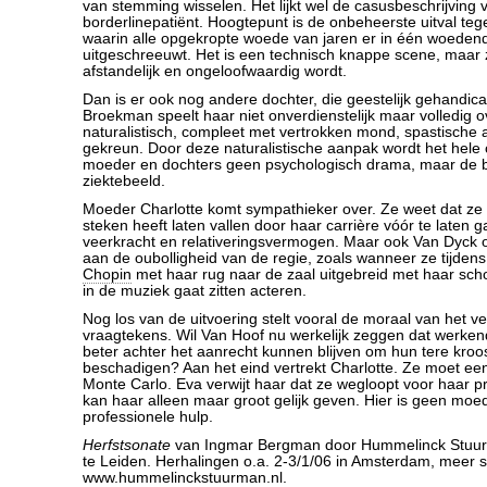
van stemming wisselen. Het lijkt wel de casusbeschrijving
borderlinepatiënt. Hoogtepunt is de onbeheerste uitval t
waarin alle opgekropte woede van jaren er in één woeden
uitgeschreeuwt. Het is een technisch knappe scene, maar z
afstandelijk en ongeloofwaardig wordt.
Dan is er ook nog andere dochter, die geestelijk gehandica
Broekman speelt haar niet onverdienstelijk maar volledig 
naturalistisch, compleet met vertrokken mond, spastisch
gekreun. Door deze naturalistische aanpak wordt het hele c
moeder en dochters geen psychologisch drama, maar de b
ziektebeeld.
Moeder Charlotte komt sympathieker over. Ze weet dat ze
steken heeft laten vallen door haar carrière vóór te laten 
veerkracht en relativeringsvermogen. Maar ook Van Dyck 
aan de oubolligheid van de regie, zoals wanneer ze tijdens
Chopin
met haar rug naar de zaal uitgebreid met haar sc
in de muziek gaat zitten acteren.
Nog los van de uitvoering stelt vooral de moraal van het v
vraagtekens. Wil Van Hoof nu werkelijk zeggen dat werk
beter achter het aanrecht kunnen blijven om hun tere kroost
beschadigen? Aan het eind vertrekt Charlotte. Ze moet ee
Monte Carlo. Eva verwijt haar dat ze wegloopt voor haar 
kan haar alleen maar groot gelijk geven. Hier is geen moe
professionele hulp.
Herfstsonate
van Ingmar Bergman door Hummelinck Stuur
te Leiden. Herhalingen o.a. 2-3/1/06 in Amsterdam, meer 
www.hummelinckstuurman.nl.