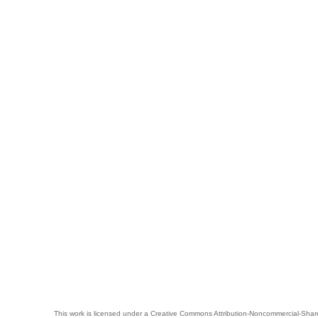
This work is licensed under a
Creative Commons Attribution-Noncommercial-Share