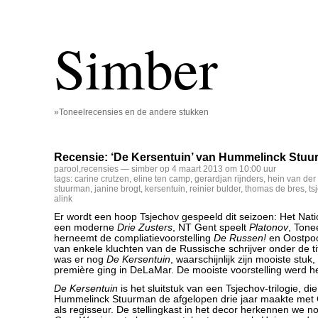
Simber
»Toneelrecensies en de andere stukken
Recensie: ‘De Kersentuin’ van Hummelinck Stu
parool
,
recensies
— simber op 4 maart 2013 om 10:00 uur
tags:
carine crutzen
,
eline ten camp
,
gerardjan rijnders
,
hein van der
stuurman
,
janine brogt
,
kersentuin
,
reinier bulder
,
thomas de bres
,
ts
alink
Er wordt een hoop Tsjechov gespeeld dit seizoen: Het Nati
een moderne
Drie Zusters
, NT Gent speelt
Platonov
, Ton
herneemt de compliatievoorstelling
De Russen!
en Oostpoo
van enkele kluchten van de Russische schrijver onder de ti
was er nog
De Kersentuin
, waarschijnlijk zijn mooiste stuk,
première ging in DeLaMar. De mooiste voorstelling werd he
De Kersentuin
is het sluitstuk van een Tsjechov-trilogie, di
Hummelinck Stuurman de afgelopen drie jaar maakte met 
als regisseur. De stellingkast in het decor herkennen we n