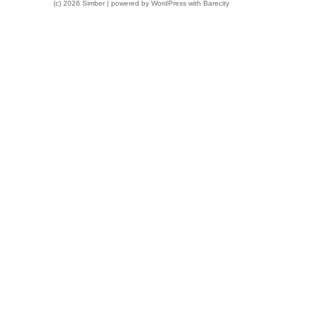
(c) 2026 Simber | powered by
WordPress
with
Barecity