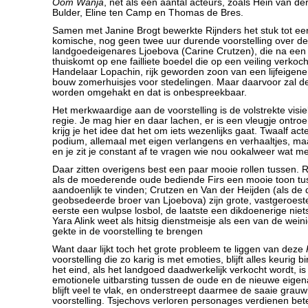
Oom Wanja
, net als een aantal acteurs, zoals Hein van de
Bulder, Eline ten Camp en Thomas de Bres.
Samen met Janine Brogt bewerkte Rijnders het stuk tot een 
komische, nog geen twee uur durende voorstelling over de 
landgoedeigenares Ljoebova (Carine Crutzen), die na een ve
thuiskomt op ene failliete boedel die op een veiling verkoc
Handelaar Lopachin, rijk geworden zoon van een lijfeigene
bouw zomerhuisjes voor stedelingen. Maar daarvoor zal d
worden omgehakt en dat is onbespreekbaar.
Het merkwaardige aan de voorstelling is de volstrekte visi
regie. Je mag hier en daar lachen, er is een vleugje ontro
krijg je het idee dat het om iets wezenlijks gaat. Twaalf ac
podium, allemaal met eigen verlangens en verhaaltjes, maar
en je zit je constant af te vragen wie nou ookalweer wat met
Daar zitten overigens best een paar mooie rollen tussen. R
als de moederende oude bediende Firs een mooie toon tu
aandoenlijk te vinden; Crutzen en Van der Heijden (als de d
geobsedeerde broer van Ljoebova) zijn grote, vastgeroest
eerste een wulpse losbol, de laatste een dikdoenerige nie
Yara Alink weet als hitsig dienstmeisje als een van de wein
gekte in de voorstelling te brengen
Want daar lijkt toch het grote probleem te liggen van deze
voorstelling die zo karig is met emoties, blijft alles keurig b
het eind, als het landgoed daadwerkelijk verkocht wordt, is
emotionele uitbarsting tussen de oude en de nieuwe eigen
blijft veel te vlak, en onderstreept daarmee de saaie grau
voorstelling. Tsjechovs verloren personages verdienen bete