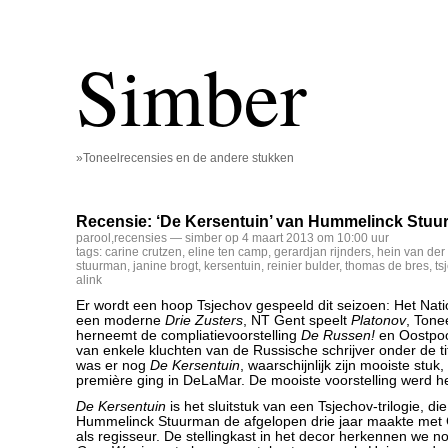
Simber
»Toneelrecensies en de andere stukken
Recensie: ‘De Kersentuin’ van Hummelinck Stu
parool
,
recensies
— simber op 4 maart 2013 om 10:00 uur
tags:
carine crutzen
,
eline ten camp
,
gerardjan rijnders
,
hein van der
stuurman
,
janine brogt
,
kersentuin
,
reinier bulder
,
thomas de bres
,
ts
alink
Er wordt een hoop Tsjechov gespeeld dit seizoen: Het Nati
een moderne
Drie Zusters
, NT Gent speelt
Platonov
, Ton
herneemt de compliatievoorstelling
De Russen!
en Oostpoo
van enkele kluchten van de Russische schrijver onder de ti
was er nog
De Kersentuin
, waarschijnlijk zijn mooiste stuk,
première ging in DeLaMar. De mooiste voorstelling werd he
De Kersentuin
is het sluitstuk van een Tsjechov-trilogie, di
Hummelinck Stuurman de afgelopen drie jaar maakte met 
als regisseur. De stellingkast in het decor herkennen we n