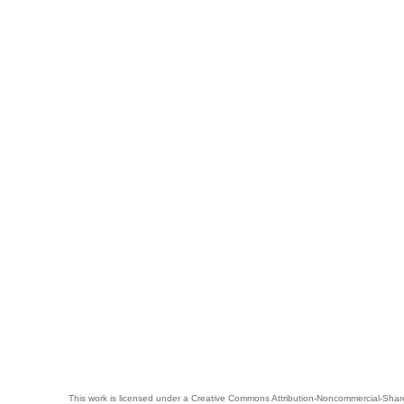
This work is licensed under a
Creative Commons Attribution-Noncommercial-Share