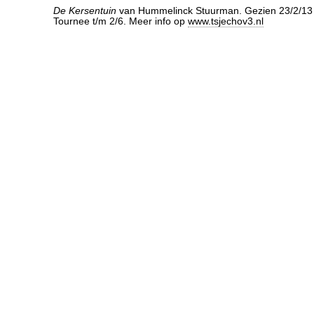
De Kersentuin
van Hummelinck Stuurman. Gezien 23/2/13
Tournee t/m 2/6. Meer info op
www.tsjechov3.nl