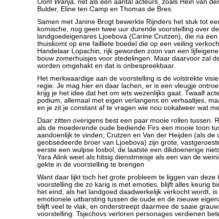
Oom Wanja
, net als een aantal acteurs, zoals Hein van de
Bulder, Eline ten Camp en Thomas de Bres.
Samen met Janine Brogt bewerkte Rijnders het stuk tot een 
komische, nog geen twee uur durende voorstelling over de 
landgoedeigenares Ljoebova (Carine Crutzen), die na een ve
thuiskomt op ene failliete boedel die op een veiling verkoc
Handelaar Lopachin, rijk geworden zoon van een lijfeigene
bouw zomerhuisjes voor stedelingen. Maar daarvoor zal d
worden omgehakt en dat is onbespreekbaar.
Het merkwaardige aan de voorstelling is de volstrekte visi
regie. Je mag hier en daar lachen, er is een vleugje ontro
krijg je het idee dat het om iets wezenlijks gaat. Twaalf ac
podium, allemaal met eigen verlangens en verhaaltjes, maar
en je zit je constant af te vragen wie nou ookalweer wat met
Daar zitten overigens best een paar mooie rollen tussen. R
als de moederende oude bediende Firs een mooie toon tu
aandoenlijk te vinden; Crutzen en Van der Heijden (als de d
geobsedeerde broer van Ljoebova) zijn grote, vastgeroest
eerste een wulpse losbol, de laatste een dikdoenerige nie
Yara Alink weet als hitsig dienstmeisje als een van de wein
gekte in de voorstelling te brengen
Want daar lijkt toch het grote probleem te liggen van deze
voorstelling die zo karig is met emoties, blijft alles keurig b
het eind, als het landgoed daadwerkelijk verkocht wordt, is
emotionele uitbarsting tussen de oude en de nieuwe eigen
blijft veel te vlak, en onderstreept daarmee de saaie grau
voorstelling. Tsjechovs verloren personages verdienen bete