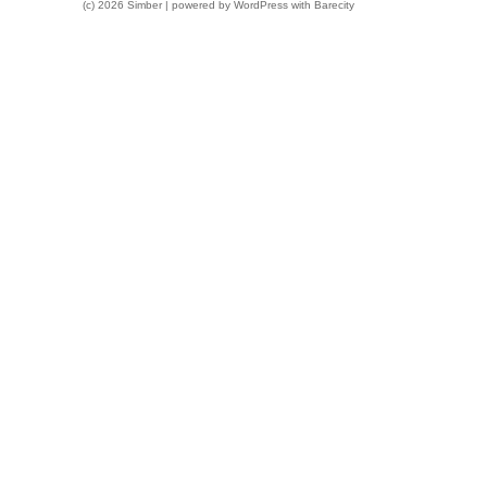
(c) 2026 Simber | powered by
WordPress
with
Barecity