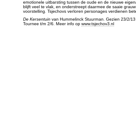
emotionele uitbarsting tussen de oude en de nieuwe eigen
blijft veel te vlak, en onderstreept daarmee de saaie grau
voorstelling. Tsjechovs verloren personages verdienen bete
De Kersentuin
van Hummelinck Stuurman. Gezien 23/2/13
Tournee t/m 2/6. Meer info op
www.tsjechov3.nl