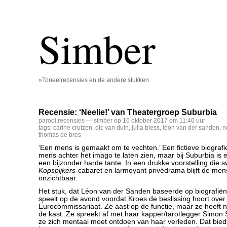
Simber
»Toneelrecensies en de andere stukken
Recensie: ‘Neelie!’ van Theatergroep Suburbia
parool
,
recensies
— simber op 16 oktober 2017 om 11:40 uur
tags:
carine crutzen
,
dic van duin
,
julia bless
,
léon van der sanden
,
n
thomas de bres
‘Een mens is gemaakt om te vechten.’ Een fictieve biograf
mens achter het imago te laten zien, maar bij Suburbia is en
een bijzonder harde tante. In een drukke voorstelling die s
Kopspijkers
-cabaret en larmoyant privédrama blijft de mens
onzichtbaar.
Het stuk, dat Léon van der Sanden baseerde op biografiën 
speelt op de avond voordat Kroes de beslissing hoort over
Eurocommissariaat. Ze aast op de functie, maar ze heeft no
de kast. Ze spreekt af met haar kapper/tarotlegger Simon S
ze zich mentaal moet ontdoen van haar verleden. Dat bie