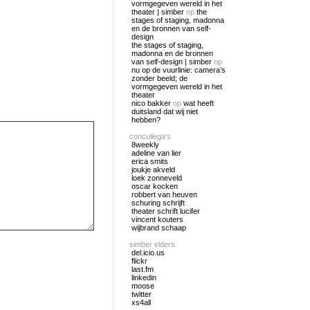
vormgegeven wereld in het
theater | simber
op
the
stages of staging, madonna
en de bronnen van self-
design
the stages of staging,
madonna en de bronnen
van self-design | simber
op
nu op de vuurlinie: camera’s
zonder beeld; de
vormgegeven wereld in het
theater
nico bakker
op
wat heeft
duitsland dat wij niet
hebben?
concullega's
8weekly
adeline van lier
erica smits
joukje akveld
loek zonneveld
oscar kocken
robbert van heuven
schuring schrijft
theater schrift lucifer
vincent kouters
wijbrand schaap
simber elders
del.icio.us
flickr
last.fm
linkedin
moose
twitter
xs4all