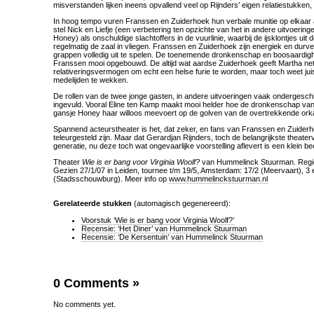
misverstanden lijken ineens opvallend veel op Rijnders’ eigen relatiestukken
In hoog tempo vuren Franssen en Zuiderhoek hun verbale munitie op elkaar
stel Nick en Liefje (een verbetering ten opzichte van het in andere uitvoering
Honey) als onschuldige slachtoffers in de vuurlinie, waarbij de ijsklontjes uit
regelmatig de zaal in vliegen. Franssen en Zuiderhoek zijn energiek en durv
grappen volledig uit te spelen. De toenemende dronkenschap en boosaardig
Franssen mooi opgebouwd. De altijd wat aardse Zuiderhoek geeft Martha net
relativeringsvermogen om echt een helse furie te worden, maar toch weet juist
medelijden te wekken.
De rollen van de twee jonge gasten, in andere uitvoeringen vaak ondergeschikt
ingevuld. Vooral Eline ten Kamp maakt mooi helder hoe de dronkenschap va
gansje Honey haar willoos meevoert op de golven van de overtrekkende ork
Spannend acteurstheater is het, dat zeker, en fans van Franssen en Zuiderho
teleurgesteld zijn. Maar dat Gerardjan Rijnders, toch de belangrijkste theater
generatie, nu deze toch wat ongevaarlijke voorstelling aflevert is een klein bee
Theater
Wie is er bang voor Virginia Woolf?
van Hummelinck Stuurman. Regie
Gezien 27/1/07 in Leiden, tournee t/m 19/5, Amsterdam: 17/2 (Meervaart), 3 
(Stadsschouwburg). Meer info op
www.hummelinckstuurman.nl
Gerelateerde stukken
(automagisch gegenereerd):
Voorstuk ‘Wie is er bang voor Virginia Woolf?’
Recensie: ‘Het Diner’ van Hummelinck Stuurman
Recensie: ‘De Kersentuin’ van Hummelinck Stuurman
0 Comments
»
No comments yet.