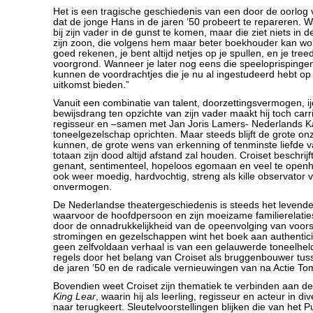
Het is een tragische geschiedenis van een door de oorlog v
dat de jonge Hans in de jaren ’50 probeert te repareren. W
bij zijn vader in de gunst te komen, maar die ziet niets in 
zijn zoon, die volgens hem maar beter boekhouder kan word
goed rekenen, je bent altijd netjes op je spullen, en je treed
voorgrond. Wanneer je later nog eens die speeloprispingen
kunnen de voordrachtjes die je nu al ingestudeerd hebt o
uitkomst bieden.”
Vanuit een combinatie van talent, doorzettingsvermogen, ij
bewijsdrang ten opzichte van zijn vader maakt hij toch carri
regisseur en –samen met Jan Joris Lamers- Nederlands 
toneelgezelschap oprichten. Maar steeds blijft de grote on
kunnen, de grote wens van erkenning of tenminste liefde v
totaan zijn dood altijd afstand zal houden. Croiset beschrijft
genant, sentimenteel, hopeloos egomaan en veel te openh
ook weer moedig, hardvochtig, streng als kille observator v
onvermogen.
De Nederlandse theatergeschiedenis is steeds het levend
waarvoor de hoofdpersoon en zijn moeizame familierelaties 
door de onnadrukkelijkheid van de opeenvolging van voorst
stromingen en gezelschappen wint het boek aan authenticit
geen zelfvoldaan verhaal is van een gelauwerde toneelheld,
regels door het belang van Croiset als bruggenbouwer tus
de jaren ’50 en de radicale vernieuwingen van na Actie To
Bovendien weet Croiset zijn thematiek te verbinden aan de
King Lear
, waarin hij als leerling, regisseur en acteur in di
naar terugkeert. Sleutelvoorstellingen blijken die van het P