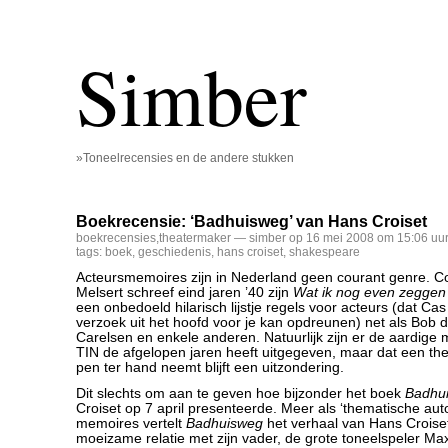
Simber
»Toneelrecensies en de andere stukken
Boekrecensie: ‘Badhuisweg’ van Hans Croiset
boekrecensies
,
theatermaker
— simber op 16 mei 2008 om 15:06 uu
tags:
boek
,
geschiedenis
,
hans croiset
,
shakespeare
Acteursmemoires zijn in Nederland geen courant genre. Co
Melsert schreef eind jaren ’40 zijn
Wat ik nog even zegge
een onbedoeld hilarisch lijstje regels voor acteurs (dat Ca
verzoek uit het hoofd voor je kan opdreunen) net als Bob 
Carelsen en enkele anderen. Natuurlijk zijn er de aardige 
TIN de afgelopen jaren heeft uitgegeven, maar dat een th
pen ter hand neemt blijft een uitzondering.
Dit slechts om aan te geven hoe bijzonder het boek
Badhu
Croiset op 7 april presenteerde. Meer als ‘thematische auto
memoires vertelt
Badhuisweg
het verhaal van Hans Croiset
moeizame relatie met zijn vader, de grote toneelspeler Max