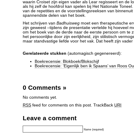
waarin Croiset zijn eigen vader als Lear regisseert en de l
als hij zelf de hoofdrol kan spelen bij Het Nationale Toneel
van de repetities en de voorstellingsreeksen van binnenuit 
spannendste delen van het boek.
Het schrijven van
Badhuisweg
moet een therapeutische erv
zijn geweest –tijdens de presentatie vertelde hij hoeveel m
om het boek van de derde naar de eerste persoon om te ze
het persoonlijke door zijn eerlijkheid, zijn stilistisch vermo
maar standvastige liefde voor het vak. Dat heeft zijn vader 
Gerelateerde stukken
(automagisch gegenereerd):
Boekrecensie: Blokboek/Blokschijf
Boekrecensie: ‘Eigenlijk ben ik Spaans’ van Roos 
0 Comments
»
No comments yet.
RSS
feed for comments on this post.
TrackBack
URI
Leave a comment
Name (required)