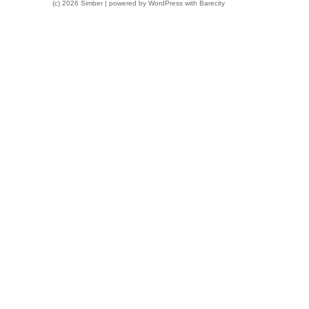
(c) 2026 Simber | powered by
WordPress
with
Barecity