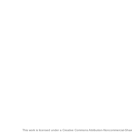
This work is licensed under a
Creative Commons Attribution-Noncommercial-Share