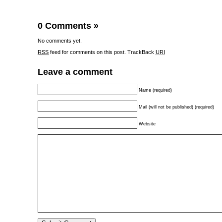
0 Comments
»
No comments yet.
RSS
feed for comments on this post.
TrackBack
URI
Leave a comment
Name (required)
Mail (will not be published) (required)
Website