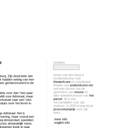
d
zoeken
simon van den berg is
urg. Zijn dood leek niet
hoofdredacteur van
jk hadden weinig van hen
theaterkrant
en coördinator
er geïnteresseerd in de
theater van
podiumkunst.net
.
ooit was hij een van de
oprichters van
moose
en
t niets over dan “een paar
later toneelrecensent van
het
eldt voor Admiraal, maar
parool
. dit is een
rhuisde naar een “een
verzamelplek voor zijn
ukjes over het leven in
stukken. in 2025 kreeg hij de
prosceniumprijs
voor zijn
werk.
op Admiraal
. Het is
innering, maar vooral een
meer info
groep Amsterdam speelden
english info
szins afstandelijk mens.
opkwamen keek je naar