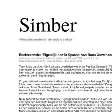
Simber
»Toneelrecensies en de andere stukken
Boekrecensie: ‘Eigenlijk ben ik Spaans’ van Roos Ouwehan
boekrecensies
,
theatermaker
— simber op 16 mei 2009 om 19:42 uur
tags:
biografisch
,
boek
,
joop admiraal
,
roos ouwehand
Toen ik las dat Joop Admiraal was overleden was ik op Festival Cement in Tilb
veel indruk te maken op het daar verzamelde jonge theatervolk. Waarschijnli
hem nog zien spelen, en degenen die daar oud genoeg voor waren, waren me
toekomst dan in het verleden.
Zo gaat dat met toneelspelers. Als je het niet gezien hebt, is het weg. Er blijf
foto’s, naar zweet stinkende kostuums, recensies en sterke verhalen.” Dat g
ook voor Roos Ouwehand. Toen ze vertrok bij Toneelgroep Amsterdam en ve
leven vol vissticks en diksap” ging ze schrijven. Nuchtere, droogkomische st
een nieuwbouwwijk.
Nu publiceert ze haar eerste boek,
Eigenlijk ben ik Spaans; het leven van Jo
enerzijds een beknopte biografie en tegelijkertijd een weerslag van eigen her
liefdevol en persoonlijk boek van de ene acteur over de andere. Bij Toneel
ze een aantal keer samen, en ze leerde hem kennen als een vriendelijk, enig
Maar vooral als unieke en ongrijpbare acteur. “Als twee mensen het toneel 