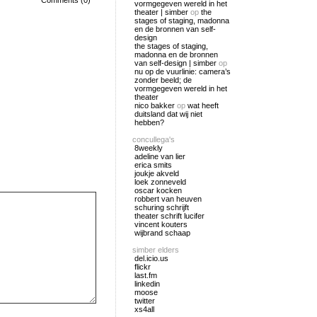
Comments (0)
vormgegeven wereld in het
theater | simber
op
the
stages of staging, madonna
en de bronnen van self-
design
the stages of staging,
madonna en de bronnen
van self-design | simber
op
nu op de vuurlinie: camera’s
zonder beeld; de
vormgegeven wereld in het
theater
nico bakker
op
wat heeft
duitsland dat wij niet
hebben?
concullega's
8weekly
adeline van lier
erica smits
joukje akveld
loek zonneveld
oscar kocken
robbert van heuven
schuring schrijft
theater schrift lucifer
vincent kouters
wijbrand schaap
simber elders
del.icio.us
flickr
last.fm
linkedin
moose
twitter
xs4all