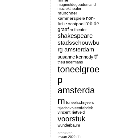
mime
mugmetdegoudentand
muziektheater
münchner
non-
kammerspiele
rob de
fictie
oostpool
graaf
ro theater
shakespeare
stadsschouwbu
rg amsterdam
tf
susanne kennedy
theu boermans
toneelgroe
p
amsterda
m
toneelschrijvers
tsjechov
veenfabriek
vincent rietveld
voorstuk
wunderbaum
archieven
maart 2022
(1)