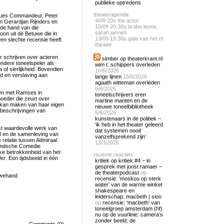
publieke optredens
theateragenda
cques Commandeur, Peter
4/09
20u the actor
 Gerardjan Rijnders en
10/09
20:30u brabo leone,
 de hand van die
sarah janneh
oon uit de Betuwe die in
13/09
19:30u gala van het nl
een slechte recensie heeft
theater
r schrijven over acteren
simber op theaterkrant.nl
ndere toneelspeler als
wim t. schippers overleden
 of sierlijkheid. Bovendien
16/6/2026
d en verslaving aan
lange lijnen
15/6/2026
agaath witteman overleden
6/6/2026
ren met Ramses in
toneelschrijvers eren
moeder die zeurt over
martine manten en de
k kan maken van haar eigen
nieuwe toneelbibliotheek
 beschrijvingen van
5/6/2026
kunstenaars in de politiek –
‘ik heb in het theater geleerd
st waardevolle werk van
dat systemen nooit
el en de samenleving van
vanzelfsprekend zijn’
 relatie tussen Admiraal
13/3/2026
rlandsche Comedie
jke betrokkenheid van het
recente reacties
der
. Een tijdsbeeld in één
kritiek op kritiek #4 – in
gesprek met joost ramaer –
de theaterpodcast
op
wehand
recensie: ‘moskou op sterk
water’ van de warme winkel
shakespeare en
leiderschap: macbeth | sioo
op
recensie: ‘macbeth’ van
toneelgroep amsterdam (hf)
nu op de vuurlinie: camera’s
zonder beeld; de