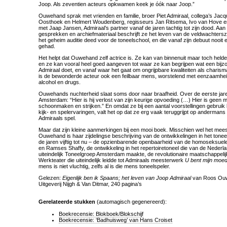
Joop. Als zeventien acteurs opkwamen keek je óók naar Joop.”
Ouwehand sprak met vrienden en familie, broer Piet Admiraal, collega’s Ja
Oosthoek en Helmert Woudenberg, regisseurs Jan Ritsema, Ivo van Hove en
met Jaap Jansen, Admiraal’s partner vanaf de jaren tachtig tot zijn dood. Aan
gesprekken en archiefmateriaal beschrijft ze het leven van de veldwachtersz
het geheim auditie deed voor de toneelschool, en die vanaf zijn debuut nooit 
gehad.
Het helpt dat Ouwehand zelf actrice is. Ze kan van binnenuit maar toch helde
en ze kan vooral heel goed aangeven tot waar ze kan begrijpen wat een bijzo
Admiraal doet, en vanaf waar het gaat om ongrijpbare kwaliteiten als charisma
is de bewonderde acteur ook een feilbaar mens, worstelend met eenzaamhei
alcohol en drugs.
Ouwehands nuchterheid slaat soms door naar braafheid. Over de eerste ja
Amsterdam: “Hier is hij verlost van zijn keurige opvoeding (…) Hier is geen 
schoonmaken en strijken.” En omdat ze bij een aantal voorstellingen gebrui
kijk- en spelervaringen, valt het op dat ze erg vaak teruggrijpt op andermans
Admiraals spel.
Maar dat zijn kleine aanmerkingen bij een mooi boek. Misschien wel het mee
Ouwehand is haar zijdelingse beschrijving van de ontwikkelingen in het tone
de jaren vijftig tot nu – de opzienbarende openbaarheid van de homoseksuele
en Ramses Shaffy, de ontwikkeling in het repertoiretoneel die van de Nede
uiteindelijk Toneelgroep Amsterdam maakte, de revolutionaire maatschappeli
Werkteater die uiteindelijk leidde tot Admiraals meesterwerk
U bent mijn moe
mens is niet vluchtig, zelfs al is die mens toneelspeler.
Gelezen:
Eigenlijk ben ik Spaans; het leven van Joop Admiraal
van Roos Ou
Uitgeverij Nijgh & Van Ditmar, 240 pagina’s
Gerelateerde stukken
(automagisch gegenereerd):
Boekrecensie: Blokboek/Blokschijf
Boekrecensie: ‘Badhuisweg’ van Hans Croiset