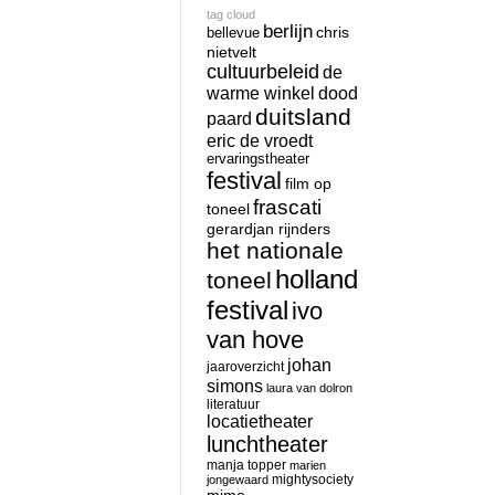
tag cloud
berlijn
chris
bellevue
nietvelt
cultuurbeleid
de
warme winkel
dood
duitsland
paard
eric de vroedt
ervaringstheater
festival
film op
frascati
toneel
gerardjan rijnders
het nationale
holland
toneel
festival
ivo
van hove
johan
jaaroverzicht
simons
laura van dolron
literatuur
locatietheater
lunchtheater
manja topper
marien
mightysociety
jongewaard