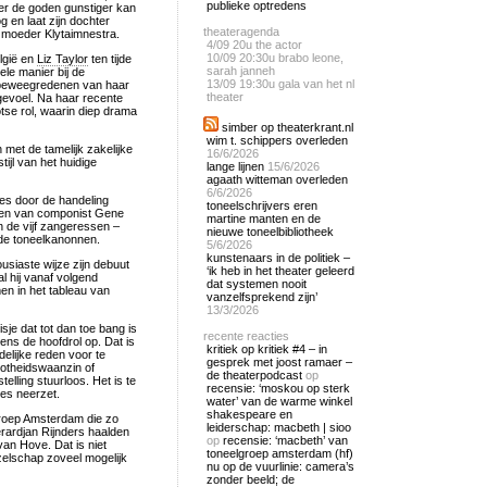
publieke optredens
der de goden gunstiger kan
 en laat zijn dochter
theateragenda
 moeder Klytaimnestra.
4/09
20u the actor
10/09
20:30u brabo leone,
elgië en
Liz Taylor
ten tijde
sarah janneh
ele manier bij de
13/09
19:30u gala van het nl
e beweegredenen van haar
theater
gevoel. Na haar recente
se rol, waarin diep drama
simber op theaterkrant.nl
wim t. schippers overleden
n met de tamelijk zakelijke
16/6/2026
tijl van het huidige
lange lijnen
15/6/2026
agaath witteman overleden
6/6/2026
nes door de handeling
toneelschrijvers eren
nken van componist Gene
martine manten en de
en de vijf zangeressen –
nieuwe toneelbibliotheek
de toneelkanonnen.
5/6/2026
kunstenaars in de politiek –
siaste wijze zijn debuut
‘ik heb in het theater geleerd
l hij vanaf volgend
dat systemen nooit
en in het tableau van
vanzelfsprekend zijn’
13/3/2026
isje dat tot dan toe bang is
recente reacties
ens de hoofdrol op. Dat is
kritiek op kritiek #4 – in
elijke reden voor te
gesprek met joost ramaer –
ootheidswaanzin of
de theaterpodcast
op
elling stuurloos. Het is te
recensie: ‘moskou op sterk
nes neerzet.
water’ van de warme winkel
shakespeare en
lgroep Amsterdam die zo
leiderschap: macbeth | sioo
erardjan Rijnders haalden
op
recensie: ‘macbeth’ van
 van Hove. Dat is niet
toneelgroep amsterdam (hf)
ezelschap zoveel mogelijk
nu op de vuurlinie: camera’s
zonder beeld; de