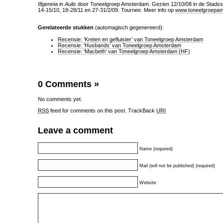
Ifigeneia in Aulis
door Toneelgroep Amsterdam. Gezien 12/10/08 in de Stads
14-15/10, 18-28/11 en 27-31/2/09. Tournee. Meer info op
www.toneelgroepam
Gerelateerde stukken
(automagisch gegenereerd):
Recensie: ‘Kreten en gefluister’ van Toneelgroep Amsterdam
Recensie: ‘Husbands’ van Toneelgroep Amsterdam
Recensie: ‘Macbeth’ van Toneelgroep Amsterdam (HF)
0 Comments
»
No comments yet.
RSS
feed for comments on this post.
TrackBack
URI
Leave a comment
Name (required)
Mail (will not be published) (required)
Website