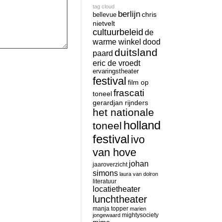
tag cloud
berlijn
chris
bellevue
nietvelt
cultuurbeleid
de
warme winkel
dood
duitsland
paard
eric de vroedt
ervaringstheater
festival
film op
frascati
toneel
gerardjan rijnders
het nationale
holland
toneel
festival
ivo
van hove
johan
jaaroverzicht
simons
laura van dolron
literatuur
locatietheater
lunchtheater
manja topper
marien
mightysociety
jongewaard