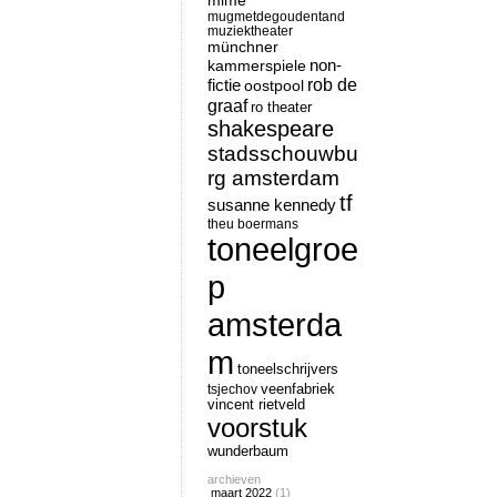
mime
mugmetdegoudentand
muziektheater
münchner
non-
kammerspiele
rob de
fictie
oostpool
graaf
ro theater
shakespeare
stadsschouwbu
rg amsterdam
tf
susanne kennedy
theu boermans
toneelgroe
p
amsterda
m
toneelschrijvers
tsjechov
veenfabriek
vincent rietveld
voorstuk
wunderbaum
archieven
maart 2022
(1)