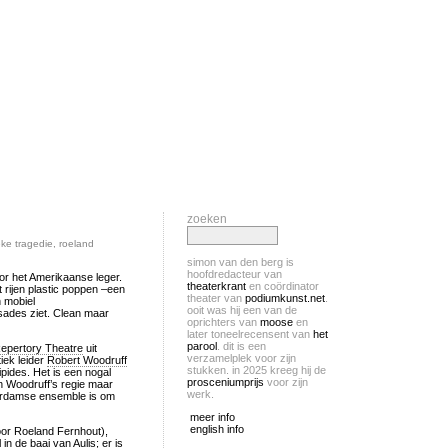
zoeken
eke tragedie
,
roeland
simon van den berg is
hoofdredacteur van
or het Amerikaanse leger.
theaterkrant
en coördinator
 rijen plastic poppen –een
theater van
podiumkunst.net
.
n mobiel
ooit was hij een van de
sades ziet. Clean maar
oprichters van
moose
en
later toneelrecensent van
het
parool
. dit is een
epertory Theatre
uit
verzamelplek voor zijn
tiek leider
Robert Woodruff
stukken. in 2025 kreeg hij de
pides. Het is een nogal
prosceniumprijs
voor zijn
n Woodruff’s regie maar
werk.
terdamse ensemble is om
meer info
english info
or Roeland Fernhout),
in de baai van Aulis; er is