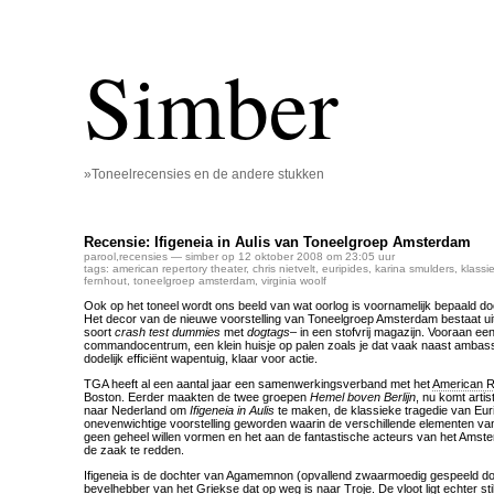
Simber
»Toneelrecensies en de andere stukken
Recensie: Ifigeneia in Aulis van Toneelgroep Amsterdam
parool
,
recensies
— simber op 12 oktober 2008 om 23:05 uur
tags:
american repertory theater
,
chris nietvelt
,
euripides
,
karina smulders
,
klassi
fernhout
,
toneelgroep amsterdam
,
virginia woolf
Ook op het toneel wordt ons beeld van wat oorlog is voornamelijk bepaald do
Het decor van de nieuwe voorstelling van Toneelgroep Amsterdam bestaat uit
soort
crash test dummies
met
dogtags
– in een stofvrij magazijn. Vooraan ee
commandocentrum, een klein huisje op palen zoals je dat vaak naast ambas
dodelijk efficiënt wapentuig, klaar voor actie.
TGA heeft al een aantal jaar een samenwerkingsverband met het
American R
Boston. Eerder maakten de twee groepen
Hemel boven Berlijn
, nu komt artis
naar Nederland om
Ifigeneia in Aulis
te maken, de klassieke tragedie van Euri
onevenwichtige voorstelling geworden waarin de verschillende elementen va
geen geheel willen vormen en het aan de fantastische acteurs van het Ams
de zaak te redden.
Ifigeneia is de dochter van Agamemnon (opvallend zwaarmoedig gespeeld do
bevelhebber van het Griekse dat op weg is naar Troje. De vloot ligt echter stil 