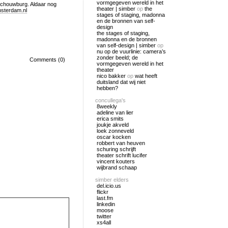
vormgegeven wereld in het
schouwburg. Aldaar nog
theater | simber
op
the
sterdam.nl
stages of staging, madonna
en de bronnen van self-
design
the stages of staging,
madonna en de bronnen
van self-design | simber
op
nu op de vuurlinie: camera’s
zonder beeld; de
Comments (0)
vormgegeven wereld in het
theater
nico bakker
op
wat heeft
duitsland dat wij niet
hebben?
concullega's
8weekly
adeline van lier
erica smits
joukje akveld
loek zonneveld
oscar kocken
robbert van heuven
schuring schrijft
theater schrift lucifer
vincent kouters
wijbrand schaap
simber elders
del.icio.us
flickr
last.fm
linkedin
moose
twitter
xs4all