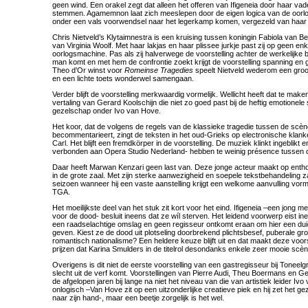
geen wind. Een orakel zegt dat alleen het offeren van Ifigeneia door haar va
stemmen. Agamemnon laat zich meeslepen door de eigen logica van de oorlog
onder een vals voorwendsel naar het legerkamp komen, vergezeld van haar
Chris Nietveld’s Klytaimnestra is een kruising tussen koningin Fabiola van B
van Virginia Woolf. Met haar lakjas en haar plissee jurkje past zij op geen enk
oorlogsmachine. Pas als zij halverwege de voorstelling achter de werkelijk
man komt en met hem de confrontie zoekt krijgt de voorstelling spanning en 
Theo d’Or winst voor
Romeinse Tragedies
speelt Nietveld wederom een groot
en een lichte toets wonderwel samengaan.
Verder blijft de voorstelling merkwaardig vormelijk. Wellicht heeft dat te make
vertaling van Gerard Koolschijn die niet zo goed past bij de heftig emotionele s
gezelschap onder Ivo van Hove.
Het koor, dat de volgens de regels van de klassieke tragedie tussen de scè
becommentarieert, zingt de teksten in het oud-Grieks op electronische kla
Carl. Het blijft een fremdkörper in de voorstelling. De muziek klinkt ingeblikt 
verbonden aan Opera Studio Nederland- hebben te weinig présence tussen 
Daar heeft Marwan Kenzari geen last van. Deze jonge acteur maakt op enthou
in de grote zaal. Met zijn sterke aanwezigheid en soepele tekstbehandeling za
seizoen wanneer hij een vaste aanstelling krijgt een welkome aanvulling vorm
TGA.
Het moeilijkste deel van het stuk zit kort voor het eind. Ifigeneia –een jong me
voor de dood- besluit ineens dat ze wíl sterven. Het leidend voorwerp eist ine
een raadselachtige omslag en geen regisseur ontkomt eraan om hier een duid
geven. Kiest ze de dood uit plotseling doorbrekend plichtsbesef, puberale gr
romantisch nationalisme? Een heldere keuze blijft uit en dat maakt deze voorst
prijzen dat Karina Smulders in de titelrol desondanks enkele zeer mooie scè
Overigens is dit niet de eerste voorstelling van een gastregisseur bij Tonee
slecht uit de verf komt. Voorstellingen van Pierre Audi, Theu Boermans en G
de afgelopen jaren bij lange na niet het niveau van die van artistiek leider Ivo
onlogisch –Van Hove zit op een uitzonderlijke creatieve piek en hij zet het g
naar zijn hand-, maar een beetje zorgelijk is het wel.