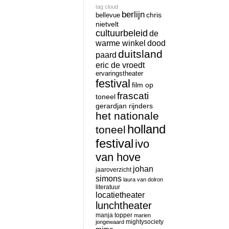
tag cloud
berlijn
chris
bellevue
nietvelt
cultuurbeleid
de
warme winkel
dood
duitsland
paard
eric de vroedt
ervaringstheater
festival
film op
frascati
toneel
gerardjan rijnders
het nationale
holland
toneel
festival
ivo
van hove
johan
jaaroverzicht
simons
laura van dolron
literatuur
locatietheater
lunchtheater
manja topper
marien
mightysociety
jongewaard