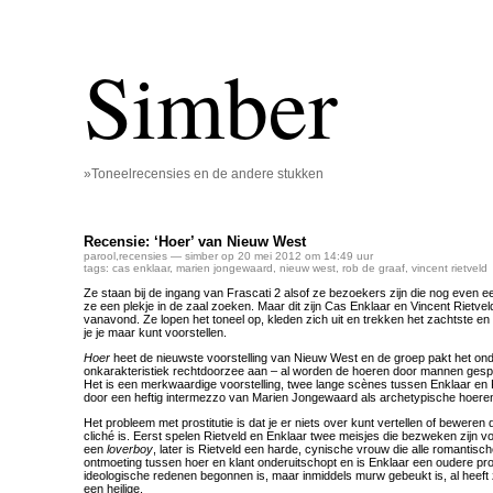
Simber
»Toneelrecensies en de andere stukken
Recensie: ‘Hoer’ van Nieuw West
parool
,
recensies
— simber op 20 mei 2012 om 14:49 uur
tags:
cas enklaar
,
marien jongewaard
,
nieuw west
,
rob de graaf
,
vincent rietveld
Ze staan bij de ingang van Frascati 2 alsof ze bezoekers zijn die nog even 
ze een plekje in de zaal zoeken. Maar dit zijn Cas Enklaar en Vincent Rietvel
vanavond. Ze lopen het toneel op, kleden zich uit en trekken het zachtste en
je je maar kunt voorstellen.
Hoer
heet de nieuwste voorstelling van Nieuw West en de groep pakt het ond
onkarakteristiek rechtdoorzee aan – al worden de hoeren door mannen gespe
Het is een merkwaardige voorstelling, twee lange scènes tussen Enklaar en 
door een heftig intermezzo van Marien Jongewaard als archetypische hoeren
Het probleem met prostitutie is dat je er niets over kunt vertellen of beweren
cliché is. Eerst spelen Rietveld en Enklaar twee meisjes die bezweken zijn v
een
loverboy
, later is Rietveld een harde, cynische vrouw die alle romantis
ontmoeting tussen hoer en klant onderuitschopt en is Enklaar een oudere pros
ideologische redenen begonnen is, maar inmiddels murw gebeukt is, al heeft z
een heilige.