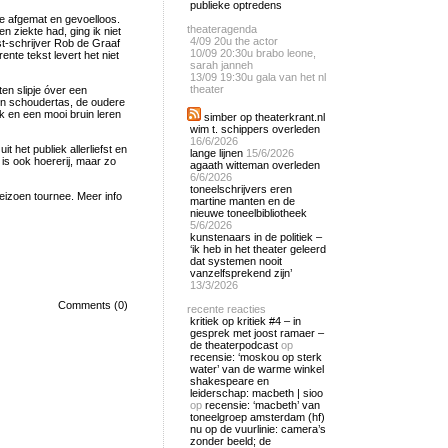
publieke optredens
 ze afgemat en gevoelloos.
theateragenda
en ziekte had, ging ik niet
4/09
20u the actor
st-schrijver Rob de Graaf
10/09
20:30u brabo leone,
nte tekst levert het niet
sarah janneh
13/09
19:30u gala van het nl
theater
ten slipje óver een
en schoudertas, de oudere
k en een mooi bruin leren
simber op theaterkrant.nl
wim t. schippers overleden
16/6/2026
 het publiek allerliefst en
lange lijnen
15/6/2026
s ook hoererij, maar zo
agaath witteman overleden
6/6/2026
toneelschrijvers eren
eizoen tournee. Meer info
martine manten en de
nieuwe toneelbibliotheek
5/6/2026
kunstenaars in de politiek –
‘ik heb in het theater geleerd
dat systemen nooit
vanzelfsprekend zijn’
13/3/2026
Comments (0)
recente reacties
kritiek op kritiek #4 – in
gesprek met joost ramaer –
de theaterpodcast
op
recensie: ‘moskou op sterk
water’ van de warme winkel
shakespeare en
leiderschap: macbeth | sioo
op
recensie: ‘macbeth’ van
toneelgroep amsterdam (hf)
nu op de vuurlinie: camera’s
zonder beeld; de