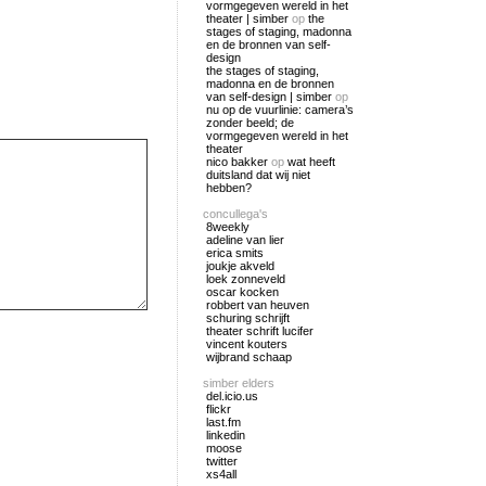
vormgegeven wereld in het
theater | simber
op
the
stages of staging, madonna
en de bronnen van self-
design
the stages of staging,
madonna en de bronnen
van self-design | simber
op
nu op de vuurlinie: camera’s
zonder beeld; de
vormgegeven wereld in het
theater
nico bakker
op
wat heeft
duitsland dat wij niet
hebben?
concullega's
8weekly
adeline van lier
erica smits
joukje akveld
loek zonneveld
oscar kocken
robbert van heuven
schuring schrijft
theater schrift lucifer
vincent kouters
wijbrand schaap
simber elders
del.icio.us
flickr
last.fm
linkedin
moose
twitter
xs4all