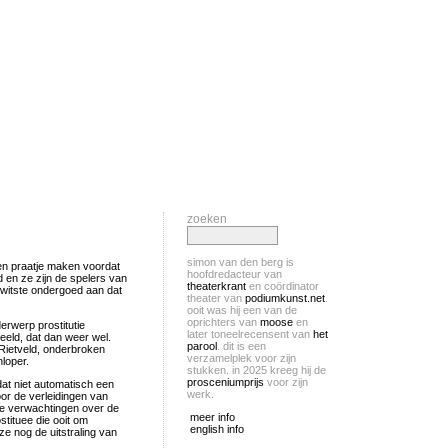
zoeken
simon van den berg is
een praatje maken voordat
hoofdredacteur van
d en ze zijn de spelers van
theaterkrant
en coördinator
 witste ondergoed aan dat
theater van
podiumkunst.net
.
ooit was hij een van de
oprichters van
moose
en
erwerp prostitutie
later toneelrecensent van
het
eld, dat dan weer wel.
parool
. dit is een
Rietveld, onderbroken
verzamelplek voor zijn
loper.
stukken. in 2025 kreeg hij de
prosceniumprijs
voor zijn
 dat niet automatisch een
werk.
oor de verleidingen van
che verwachtingen over de
meer info
tituee die ooit om
english info
e nog de uitstraling van