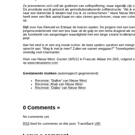
Ze presenteren zich zelf als godinnen van zelfopoffering, maar eigenlijk zijn
De prostitutie wordt getoond als geïnstitutionaliseerde zelfdestructie. “Als ik e
naar een dokter/als ik idealen had zou ik ze verloochenen.” Vaste Nieuw We
heeft weer een flink aantal fraaie en rake zinnen geschreven, maar een cohere
op.
Blijft over hoe Rietveld en Enklaar de hoeren spelen. De jongere met een kan
jongensonderbroek met een bos haar uit de gulp en een beha dragend als e
als toonbeeld van aangeslagen waardigheid met een lange zwarte krullenprui
jasje.
Aan het eind is er een erg mooie scène: de twee spelers spreken een meisje uit
oprecht aan: “Mag ik met je mee? Zullen we samen weggaan?” Toneelspelen i
oneindig veel charmanter.
Hoer
van Nieuw West. Gezien 18/5/12 in Frascati. Aldaar t/m 26/5, volgend s
op
www.nieuwwest.com
Gerelateerde stukken
(automagisch gegenereerd):
Recensie: ‘Stalker’ van Nieuw West
Recensie: Ahab van Nieuw West
Recensie: ‘Dallas’ van Nieuw West
0 Comments
»
No comments yet.
RSS
feed for comments on this post.
TrackBack
URI