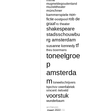
mime
mugmetdegoudentand
muziektheater
münchner
non-
kammerspiele
rob de
fictie
oostpool
graaf
ro theater
shakespeare
stadsschouwbu
rg amsterdam
tf
susanne kennedy
theu boermans
toneelgroe
p
amsterda
m
toneelschrijvers
tsjechov
veenfabriek
vincent rietveld
voorstuk
wunderbaum
archieven
maart 2022
(1)