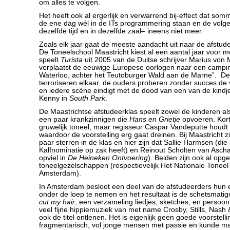
om alles te volgen.
Het heeft ook al ergerlijk en verwarrend bij-effect dat som
de ene dag wél in de ITs programmering staan en de volg
dezelfde tijd en in dezelfde zaal– ineens niet meer.
Zoals elk jaar gaat de meeste aandacht uit naar de afstude
De Toneelschool Maastricht kiest al een aantal jaar voor m
speelt
Turista
uit 2005 van de Duitse schrijver Marius von
verplaatst de eeuwige Europese oorlogen naar een campin
Waterloo, achter het Teutoburger Wald aan de Marne”. De
terroriseren elkaar, de ouders proberen zonder succes de
en iedere scène eindigt met de dood van een van de kindj
Kenny in
South Park
.
De Maastrichtse afstudeerklas speelt zowel de kinderen a
een paar krankzinnigen die
Hans en Grietje
opvoeren. Kort
gruwelijk toneel, maar regisseur Caspar Vandeputte houdt 
waardoor de voorstelling erg gaat dreinen. Bij Maastricht zit
paar sterren in de klas en hier zijn dat Sallie Harmsen (di
Kalfnominatie op zak heeft) en Reinout Scholten van Aschat
opviel in
De Heineken Ontvoering
). Beiden zijn ook al opge
toneelgezelschappen (respectievelijk Het Nationale Tonee
Amsterdam).
In Amsterdam besloot een deel van de afstudeerders hun 
onder de loep te nemen en het resultaat is de schetsmatig
cut my hair
, een verzameling liedjes, sketches, en persoon
veel fijne hippiemuziek van met name Crosby, Stills, Nash
ook de titel ontlenen. Het is eigenlijk geen goede voorstelling
fragmentarisch, vol jonge mensen met passie en kunde ma