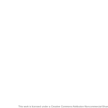
This work is licensed under a
Creative Commons Attribution-Noncommercial-Share