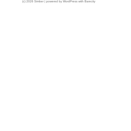
(c) 2026 Simber | powered by
WordPress
with
Barecity