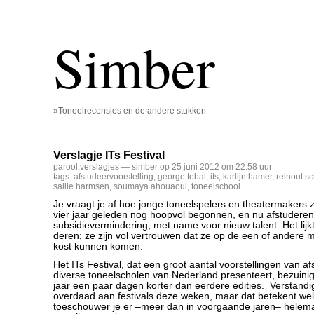
Simber
»Toneelrecensies en de andere stukken
Verslagje ITs Festival
parool
,
verslagjes
— simber op 25 juni 2012 om 22:58 uur
tags:
afstudeervoorstelling
,
george tobal
,
its
,
karlijn hamer
,
reinout s
sallie harmsen
,
soumaya ahouaoui
,
toneelschool
Je vraagt je af hoe jonge toneelspelers en theatermakers 
vier jaar geleden nog hoopvol begonnen, en nu afstuderend
subsidievermindering, met name voor nieuw talent. Het lijk
deren; ze zijn vol vertrouwen dat ze op de een of andere 
kost kunnen komen.
Het ITs Festival, dat een groot aantal voorstellingen van 
diverse toneelscholen van Nederland presenteert, bezuinigt
jaar een paar dagen korter dan eerdere edities. Verstandi
overdaad aan festivals deze weken, maar dat betekent wel 
toeschouwer je er –meer dan in voorgaande jaren– helema