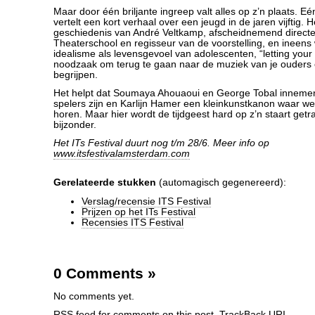
Maar door één briljante ingreep valt alles op z’n plaats. E
vertelt een kort verhaal over een jeugd in de jaren vijftig. H
geschiedenis van André Veltkamp, afscheidnemend direct
Theaterschool en regisseur van de voorstelling, en ineens 
idealisme als levensgevoel van adolescenten, “letting your f
noodzaak om terug te gaan naar de muziek van je ouders 
begrijpen.
Het helpt dat Soumaya Ahouaoui en George Tobal inneme
spelers zijn en Karlijn Hamer een kleinkunstkanon waar we
horen. Maar hier wordt de tijdgeest hard op z’n staart getra
bijzonder.
Het ITs Festival duurt nog t/m 28/6. Meer info op
www.itsfestivalamsterdam.com
Gerelateerde stukken
(automagisch gegenereerd):
Verslag/recensie ITS Festival
Prijzen op het ITs Festival
Recensies ITS Festival
0 Comments
»
No comments yet.
RSS
feed for comments on this post.
TrackBack
URI