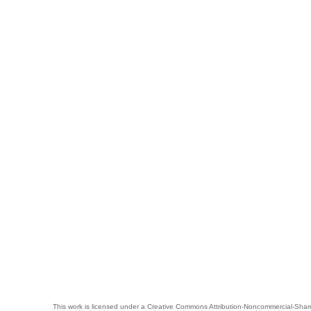
This work is licensed under a
Creative Commons Attribution-Noncommercial-Share