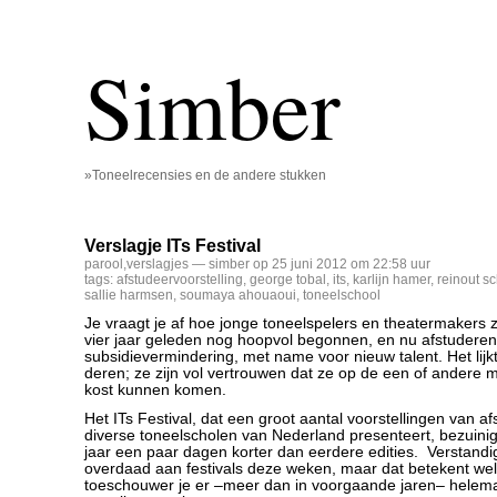
Simber
»Toneelrecensies en de andere stukken
Verslagje ITs Festival
parool
,
verslagjes
— simber op 25 juni 2012 om 22:58 uur
tags:
afstudeervoorstelling
,
george tobal
,
its
,
karlijn hamer
,
reinout s
sallie harmsen
,
soumaya ahouaoui
,
toneelschool
Je vraagt je af hoe jonge toneelspelers en theatermakers 
vier jaar geleden nog hoopvol begonnen, en nu afstuderend
subsidievermindering, met name voor nieuw talent. Het lijk
deren; ze zijn vol vertrouwen dat ze op de een of andere 
kost kunnen komen.
Het ITs Festival, dat een groot aantal voorstellingen van 
diverse toneelscholen van Nederland presenteert, bezuinigt
jaar een paar dagen korter dan eerdere edities. Verstandi
overdaad aan festivals deze weken, maar dat betekent wel 
toeschouwer je er –meer dan in voorgaande jaren– helema