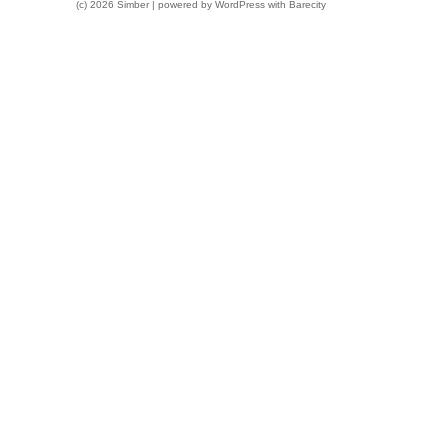
(c) 2026 Simber | powered by
WordPress
with
Barecity