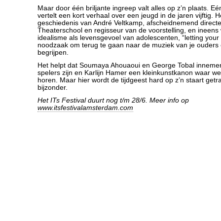
Maar door één briljante ingreep valt alles op z’n plaats. E
vertelt een kort verhaal over een jeugd in de jaren vijftig. H
geschiedenis van André Veltkamp, afscheidnemend direct
Theaterschool en regisseur van de voorstelling, en ineens 
idealisme als levensgevoel van adolescenten, “letting your f
noodzaak om terug te gaan naar de muziek van je ouders 
begrijpen.
Het helpt dat Soumaya Ahouaoui en George Tobal inneme
spelers zijn en Karlijn Hamer een kleinkunstkanon waar we
horen. Maar hier wordt de tijdgeest hard op z’n staart getra
bijzonder.
Het ITs Festival duurt nog t/m 28/6. Meer info op
www.itsfestivalamsterdam.com