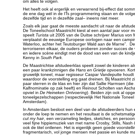
om alles te volgen.
Het heeft ook al ergerlijk en verwarrend bij-effect dat som
de ene dag wél in de ITs programmering staan en de volg
dezelfde tijd en in dezelfde zaal– ineens niet meer.
Zoals elk jaar gaat de meeste aandacht uit naar de afstude
De Toneelschool Maastricht kiest al een aantal jaar voor m
speelt
Turista
uit 2005 van de Duitse schrijver Marius von
verplaatst de eeuwige Europese oorlogen naar een campin
Waterloo, achter het Teutoburger Wald aan de Marne”. De
terroriseren elkaar, de ouders proberen zonder succes de
en iedere scène eindigt met de dood van een van de kindj
Kenny in
South Park
.
De Maastrichtse afstudeerklas speelt zowel de kinderen a
een paar krankzinnigen die
Hans en Grietje
opvoeren. Kort
gruwelijk toneel, maar regisseur Caspar Vandeputte houdt 
waardoor de voorstelling erg gaat dreinen. Bij Maastricht zit
paar sterren in de klas en hier zijn dat Sallie Harmsen (di
Kalfnominatie op zak heeft) en Reinout Scholten van Aschat
opviel in
De Heineken Ontvoering
). Beiden zijn ook al opge
toneelgezelschappen (respectievelijk Het Nationale Tonee
Amsterdam).
In Amsterdam besloot een deel van de afstudeerders hun 
onder de loep te nemen en het resultaat is de schetsmatig
cut my hair
, een verzameling liedjes, sketches, en persoon
veel fijne hippiemuziek van met name Crosby, Stills, Nash
ook de titel ontlenen. Het is eigenlijk geen goede voorstelling
fragmentarisch, vol jonge mensen met passie en kunde ma