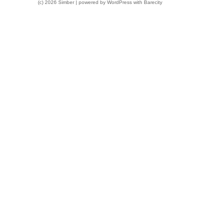
(c) 2026 Simber | powered by
WordPress
with
Barecity