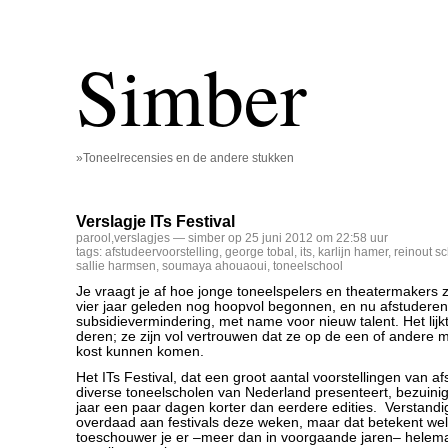
Simber
»Toneelrecensies en de andere stukken
Verslagje ITs Festival
parool
,
verslagjes
— simber op 25 juni 2012 om 22:58 uur
tags:
afstudeervoorstelling
,
george tobal
,
its
,
karlijn hamer
,
reinout s
sallie harmsen
,
soumaya ahouaoui
,
toneelschool
Je vraagt je af hoe jonge toneelspelers en theatermakers 
vier jaar geleden nog hoopvol begonnen, en nu afstuderend
subsidievermindering, met name voor nieuw talent. Het lijk
deren; ze zijn vol vertrouwen dat ze op de een of andere 
kost kunnen komen.
Het ITs Festival, dat een groot aantal voorstellingen van 
diverse toneelscholen van Nederland presenteert, bezuinigt
jaar een paar dagen korter dan eerdere edities. Verstandi
overdaad aan festivals deze weken, maar dat betekent wel 
toeschouwer je er –meer dan in voorgaande jaren– helema