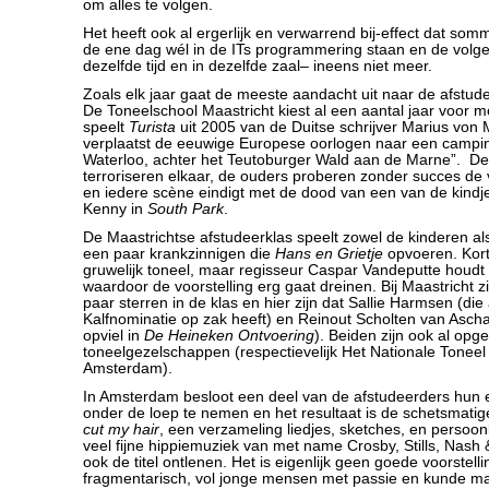
om alles te volgen.
Het heeft ook al ergerlijk en verwarrend bij-effect dat som
de ene dag wél in de ITs programmering staan en de volg
dezelfde tijd en in dezelfde zaal– ineens niet meer.
Zoals elk jaar gaat de meeste aandacht uit naar de afstude
De Toneelschool Maastricht kiest al een aantal jaar voor m
speelt
Turista
uit 2005 van de Duitse schrijver Marius von
verplaatst de eeuwige Europese oorlogen naar een campin
Waterloo, achter het Teutoburger Wald aan de Marne”. De
terroriseren elkaar, de ouders proberen zonder succes de
en iedere scène eindigt met de dood van een van de kindj
Kenny in
South Park
.
De Maastrichtse afstudeerklas speelt zowel de kinderen a
een paar krankzinnigen die
Hans en Grietje
opvoeren. Kort
gruwelijk toneel, maar regisseur Caspar Vandeputte houdt 
waardoor de voorstelling erg gaat dreinen. Bij Maastricht zit
paar sterren in de klas en hier zijn dat Sallie Harmsen (di
Kalfnominatie op zak heeft) en Reinout Scholten van Aschat
opviel in
De Heineken Ontvoering
). Beiden zijn ook al opge
toneelgezelschappen (respectievelijk Het Nationale Tonee
Amsterdam).
In Amsterdam besloot een deel van de afstudeerders hun 
onder de loep te nemen en het resultaat is de schetsmatig
cut my hair
, een verzameling liedjes, sketches, en persoon
veel fijne hippiemuziek van met name Crosby, Stills, Nash
ook de titel ontlenen. Het is eigenlijk geen goede voorstelling
fragmentarisch, vol jonge mensen met passie en kunde ma