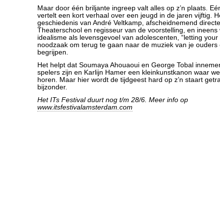
Maar door één briljante ingreep valt alles op z’n plaats. E
vertelt een kort verhaal over een jeugd in de jaren vijftig. H
geschiedenis van André Veltkamp, afscheidnemend direct
Theaterschool en regisseur van de voorstelling, en ineens 
idealisme als levensgevoel van adolescenten, “letting your f
noodzaak om terug te gaan naar de muziek van je ouders 
begrijpen.
Het helpt dat Soumaya Ahouaoui en George Tobal inneme
spelers zijn en Karlijn Hamer een kleinkunstkanon waar we
horen. Maar hier wordt de tijdgeest hard op z’n staart getra
bijzonder.
Het ITs Festival duurt nog t/m 28/6. Meer info op
www.itsfestivalamsterdam.com