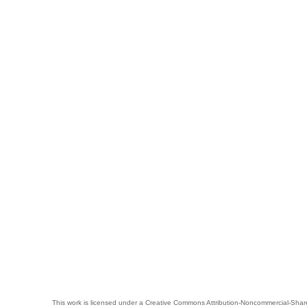
This work is licensed under a
Creative Commons Attribution-Noncommercial-Share