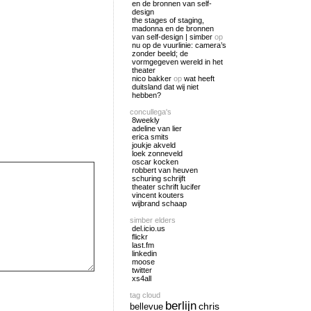
en de bronnen van self-
design
the stages of staging,
madonna en de bronnen
van self-design | simber
op
nu op de vuurlinie: camera’s
zonder beeld; de
vormgegeven wereld in het
theater
nico bakker
op
wat heeft
duitsland dat wij niet
hebben?
concullega's
8weekly
adeline van lier
erica smits
joukje akveld
loek zonneveld
oscar kocken
robbert van heuven
schuring schrijft
theater schrift lucifer
vincent kouters
wijbrand schaap
simber elders
del.icio.us
flickr
last.fm
linkedin
moose
twitter
xs4all
tag cloud
berlijn
chris
bellevue