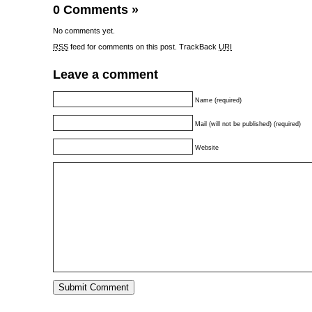
0 Comments
»
No comments yet.
RSS
feed for comments on this post.
TrackBack
URI
Leave a comment
Name (required)
Mail (will not be published) (required)
Website