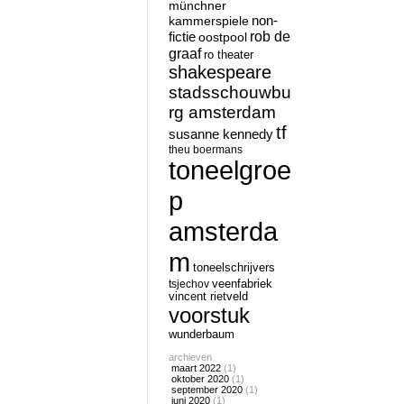
münchner
non-
kammerspiele
rob de
fictie
oostpool
graaf
ro theater
shakespeare
stadsschouwbu
rg amsterdam
tf
susanne kennedy
theu boermans
toneelgroe
p
amsterda
m
toneelschrijvers
tsjechov
veenfabriek
vincent rietveld
voorstuk
wunderbaum
archieven
maart 2022
(1)
oktober 2020
(1)
september 2020
(1)
juni 2020
(1)