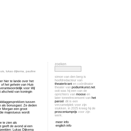
zoeken
uis
,
lukas dijkema
,
pauline
simon van den berg is
hoofdredacteur van
er hier te lande over het
theaterkrant
en coördinator
, of het geheim van Huis
theater van
podiumkunst.net
.
erantwoordelijk voor
Wij
ooit was hij een van de
t afscheid van koningin
oprichters van
moose
en
later toneelrecensent van
het
parool
. dit is een
iddaggesprekken tussen
verzamelplek voor zijn
yn als bonusgast. Ze deden
stukken. in 2025 kreeg hij de
r Morgan een groot
prosceniumprijs
voor zijn
 die majestueus wordt
werk.
meer info
e te zien als
english info
t geeft de avond al een
speelden: Lukas Dijkema