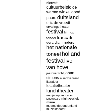
nietvelt
cultuurbeleid
de
warme winkel
dood
duitsland
paard
eric de vroedt
ervaringstheater
festival
film op
frascati
toneel
gerardjan rijnders
het nationale
holland
toneel
festival
ivo
van hove
johan
jaaroverzicht
simons
laura van dolron
literatuur
locatietheater
lunchtheater
manja topper
marien
mightysociety
jongewaard
mime
mugmetdegoudentand
muziektheater