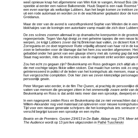
weet opnieuw knap het afgemetene van Wim Kok te vangen, Arnoud Bos (de
speelde al eerder een naïeve Balkenende. Huub Stapel is een raak Roomse
een even warrige als wellustige Lubbers. Aan het begin komen ze trekken z
uit een rode automaat en worden ze in de wachtkamer geplaatst door de kor
Greidanus.
Maar de ster van de avond is vanzelfsprekend Sophie van Winden die in een 
blokhakjes van de koningin een autoritaire vamp maakt die zich door Lubbers
De zes scènes zoomen allemaal in op dramatische keerpunten in de grootst
regeerperiode. Tegen Van Agt dreigt ze met geheime tapejes die een nieuw li
werpen, ze krijgt Lubbers zover dat hij Brinkman laat vallen, ze dicteert Kok 
Zorreguieta en ze doet tegenover Rutte vrijwillig afstand van haar rol in de 
zoon te behoeden voor de blamage dat het hem zou worden afgenomen. Het
gebabbel onder het genot van een glaasje sherry met als
running gag
dat ied
Staat mag worden, mits de instructies van de majesteit strikt worden opgevol
Zou het echt zo gegaan zijn? Beukenkamp en Ross gedragen zich altijd als 
die met vochtige takjes fikkie willen stoken. Dat maakt hun series ook zo onge
geïnteresseerd in politici of de leden van het koningshuis als mensen, maar ui
hun vergezochte complotten. Ook hier zien we zeven kleinzielige personages,
persoonlijk gewin.
Peter Morgan wist eerder, in de film
The Queen
, al prachtig de persoonlijke 
vatten van mensen die gevangen zitten in het onmenselijk zware ambt van d
Beukenkamp en Ross is dat ambt niets meer dan een sprookje, dweperij en se
In een nagesprek zeiden Ross en Beukenkamp dat ze niet verwachtten dat 
Willem-Alexander nog veel materiaal zal opleveren voor nieuwe koningshuisv
Tijd voor een nieuwe generatie schrijvers die het koningshuis iets serieuzer n
verschil begrijpt tussen een sprookje en een mythe.
Beatrix en de Premiers
. Gezien 23/4/13 in De Balie. Aldaar nog 27/4. Meer in
The Audience
wordt op 13 juni live uitgezonden in
Pathé Tuschinski