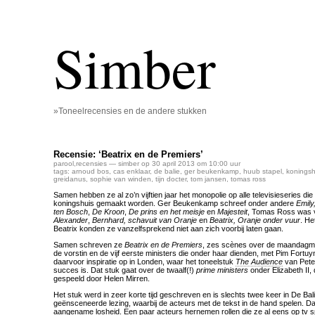
Simber
»Toneelrecensies en de andere stukken
Recensie: ‘Beatrix en de Premiers’
parool
,
recensies
— simber op 30 april 2013 om 10:00 uur
tags:
arnoud bos
,
cas enklaar
,
de balie
,
ger beukenkamp
,
huub stapel
,
koningsh
greidanus
,
sophie van winden
,
tijn docter
,
tom jansen
,
tomas ross
Samen hebben ze al zo’n vijftien jaar het monopolie op alle televisieseries die 
koningshuis gemaakt worden. Ger Beukenkamp schreef onder andere
Emily
ten Bosch
,
De Kroon
,
De prins en het meisje
en
Majesteit
, Tomas Ross was v
Alexander
,
Bernhard, schavuit van Oranje
en
Beatrix, Oranje onder vuur
. He
Beatrix konden ze vanzelfsprekend niet aan zich voorbij laten gaan.
Samen schreven ze
Beatrix en de Premiers
, zes scènes over de maandagm
de vorstin en de vijf eerste ministers die onder haar dienden, met Pim Fortu
daarvoor inspiratie op in Londen, waar het toneelstuk
The Audience
van Pete
succes is. Dat stuk gaat over de twaalf(!)
prime ministers
onder Elizabeth II,
gespeeld door Helen Mirren.
Het stuk werd in zeer korte tijd geschreven en is slechts twee keer in De Bali
geënsceneerde lezing, waarbij de acteurs met de tekst in de hand spelen. Da
aangename losheid. Een paar acteurs hernemen rollen die ze al eens op tv 