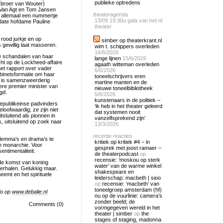
publieke optredens
 broer van Wouter)
 Van Agt en Tom Jansen
theateragenda
e allemaal een nummertje
13/09
19:30u gala van het nl
date hofdame Pauline
theater
rood jurkje en op
simber op theaterkrant.nl
 gewillig laat masseren.
wim t. schippers overleden
16/6/2026
e schandalen van haar
lange lijnen
15/6/2026
cht op de Lockheed-affaire
agaath witteman overleden
het rapport over vader
6/6/2026
kabinetsformatie om haar
toneelschrijvers eren
 is samenzweerderig
martine manten en de
ere premier minister van
nieuwe toneelbibliotheek
gd.
5/6/2026
kunstenaars in de politiek –
republikeinse padvinders
‘ik heb in het theater geleerd
loofwaardig; ze zijn niet
dat systemen nooit
tsluitend als pionnen in
vanzelfsprekend zijn’
 uitsluitend op zoek naar
13/3/2026
recente reacties
dilemma’s en drama’s te
kritiek op kritiek #4 – in
e monarchie. Voor
gesprek met joost ramaer –
ntimentaliteit.
de theaterpodcast
op
recensie: ‘moskou op sterk
de komst van koning
water’ van de warme winkel
erhalen. Gelukkig maar.
shakespeare en
eemt en het spirituele
leiderschap: macbeth | sioo
op
recensie: ‘macbeth’ van
toneelgroep amsterdam (hf)
fo op
www.debalie.nl
nu op de vuurlinie: camera’s
zonder beeld; de
Comments (0)
vormgegeven wereld in het
theater | simber
op
the
stages of staging, madonna