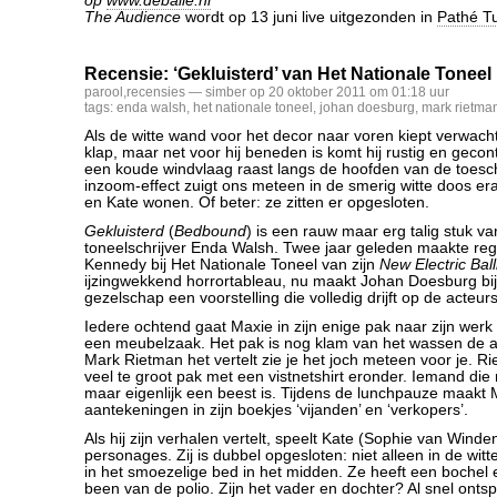
op
www.debalie.nl
The Audience
wordt op 13 juni live uitgezonden in
Pathé Tu
Recensie: ‘Gekluisterd’ van Het Nationale Toneel
parool
,
recensies
— simber op 20 oktober 2011 om 01:18 uur
tags:
enda walsh
,
het nationale toneel
,
johan doesburg
,
mark rietma
Als de witte wand voor het decor naar voren kiept verwac
klap, maar net voor hij beneden is komt hij rustig en gecon
een koude windvlaag raast langs de hoofden van de toes
inzoom-effect zuigt ons meteen in de smerig witte doos er
en Kate wonen. Of beter: ze zitten er opgesloten.
Gekluisterd
(
Bedbound
) is een rauw maar erg talig stuk va
toneelschrijver Enda Walsh. Twee jaar geleden maakte re
Kennedy bij Het Nationale Toneel van zijn
New Electric Bal
ijzingwekkend horrortableau, nu maakt Johan Doesburg bij
gezelschap een voorstelling die volledig drijft op de acteurs
Iedere ochtend gaat Maxie in zijn enige pak naar zijn werk
een meubelzaak. Het pak is nog klam van het wassen de a
Mark Rietman het vertelt zie je het joch meteen voor je. R
veel te groot pak met een vistnetshirt eronder. Iemand die 
maar eigenlijk een beest is. Tijdens de lunchpauze maakt 
aantekeningen in zijn boekjes ‘vijanden’ en ‘verkopers’.
Als hij zijn verhalen vertelt, speelt Kate (Sophie van Winden
personages. Zij is dubbel opgesloten: niet alleen in de wit
in het smoezelige bed in het midden. Ze heeft een bochel
been van de polio. Zijn het vader en dochter? Al snel onts