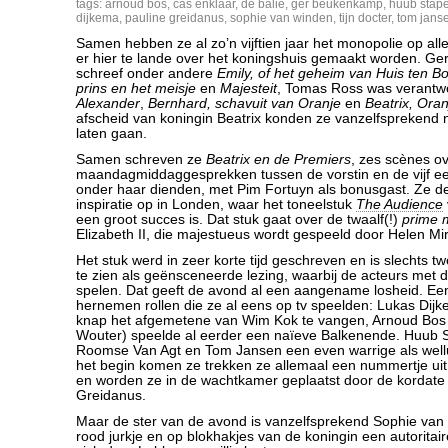
tags:
arnoud bos
,
cas enklaar
,
de balie
,
ger beukenkamp
,
huub stape
dijkema
,
pauline greidanus
,
sophie van winden
,
tijn docter
,
tom jans
Samen hebben ze al zo’n vijftien jaar het monopolie op alle 
er hier te lande over het koningshuis gemaakt worden. 
schreef onder andere
Emily, of het geheim van Huis ten B
prins en het meisje
en
Majesteit
, Tomas Ross was verantwo
Alexander
,
Bernhard, schavuit van Oranje
en
Beatrix, Ora
afscheid van koningin Beatrix konden ze vanzelfsprekend ni
laten gaan.
Samen schreven ze
Beatrix en de Premiers
, zes scènes o
maandagmiddaggesprekken tussen de vorstin en de vijf eer
onder haar dienden, met Pim Fortuyn als bonusgast. Ze 
inspiratie op in Londen, waar het toneelstuk
The Audience
een groot succes is. Dat stuk gaat over de twaalf(!)
prime m
Elizabeth II, die majestueus wordt gespeeld door Helen Mi
Het stuk werd in zeer korte tijd geschreven en is slechts t
te zien als geënsceneerde lezing, waarbij de acteurs met d
spelen. Dat geeft de avond al een aangename losheid. Ee
hernemen rollen die ze al eens op tv speelden: Lukas Di
knap het afgemetene van Wim Kok te vangen, Arnoud Bos 
Wouter) speelde al eerder een naïeve Balkenende. Huub S
Roomse Van Agt en Tom Jansen een even warrige als well
het begin komen ze trekken ze allemaal een nummertje ui
en worden ze in de wachtkamer geplaatst door de kordate
Greidanus.
Maar de ster van de avond is vanzelfsprekend Sophie van
rood jurkje en op blokhakjes van de koningin een autorita