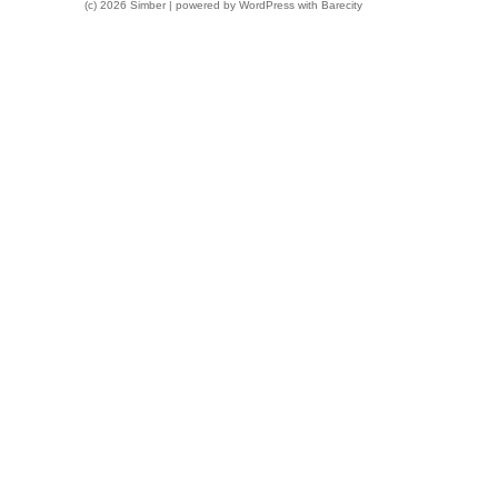
(c) 2026 Simber | powered by
WordPress
with
Barecity