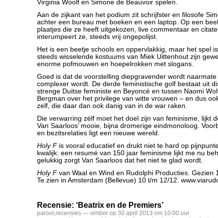
Virginia Woolf en Simone de Beauvoir spelen.
Aan de zijkant van het podium zit schrijfster en filosofe S
achter een bureau met boeken en een laptop. Op een bee
plaatjes die ze heeft uitgekozen, live commentaar en citate
interumpeert ze, steeds vrij ongepolijst.
Het is een beetje schools en oppervlakkig, maar het spel is
steeds wisselende kostuums van Miek Uittenhout zijn gewe
enorme pofmouwen en hoepelrokken met slogans.
Goed is dat de voorstelling diepgravender wordt naarmate
complexer wordt. De derde feministische golf bestaat uit d
strenge Duitse feministe en Beyoncé en tussen Naomi Wol
Bergman over het privilege van witte vrouwen – en dus oo
zelf, die daar dan ook danig van in de war raken.
Die verwarring zélf moet het doel zijn van feminisme, lijkt
Van Saarloos’ mooie, bijna dromerige eindmonoloog. Voorb
en bezitsrelaties ligt een nieuwe wereld.
Holy F
is vooral educatief en drukt niet te hard op pijnpunte
kwalijk: een resumé van 150 jaar feminisme lijkt me nu beho
gelukkig zorgt Van Saarloos dat het niet te glad wordt.
Holy F
van Waal en Wind en Rudolphi Producties. Gezien 1
Te zien in Amsterdam (Bellevue) 10 t/m 12/12. www.viarudo
Recensie: ‘Beatrix en de Premiers’
parool
,
recensies
— simber op 30 april 2013 om 10:00 uur