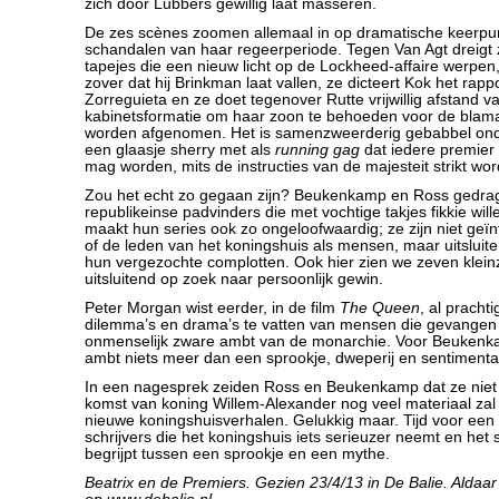
zich door Lubbers gewillig laat masseren.
De zes scènes zoomen allemaal in op dramatische keerpun
schandalen van haar regeerperiode. Tegen Van Agt dreigt
tapejes die een nieuw licht op de Lockheed-affaire werpen,
zover dat hij Brinkman laat vallen, ze dicteert Kok het rapp
Zorreguieta en ze doet tegenover Rutte vrijwillig afstand va
kabinetsformatie om haar zoon te behoeden voor de blam
worden afgenomen. Het is samenzweerderig gebabbel ond
een glaasje sherry met als
running gag
dat iedere premier 
mag worden, mits de instructies van de majesteit strikt wo
Zou het echt zo gegaan zijn? Beukenkamp en Ross gedragen
republikeinse padvinders die met vochtige takjes fikkie will
maakt hun series ook zo ongeloofwaardig; ze zijn niet geïnt
of de leden van het koningshuis als mensen, maar uitsluite
hun vergezochte complotten. Ook hier zien we zeven klein
uitsluitend op zoek naar persoonlijk gewin.
Peter Morgan wist eerder, in de film
The Queen
, al pracht
dilemma’s en drama’s te vatten van mensen die gevangen z
onmenselijk zware ambt van de monarchie. Voor Beukenka
ambt niets meer dan een sprookje, dweperij en sentimentali
In een nagesprek zeiden Ross en Beukenkamp dat ze niet
komst van koning Willem-Alexander nog veel materiaal zal
nieuwe koningshuisverhalen. Gelukkig maar. Tijd voor een
schrijvers die het koningshuis iets serieuzer neemt en het s
begrijpt tussen een sprookje en een mythe.
Beatrix en de Premiers
. Gezien 23/4/13 in De Balie. Aldaar