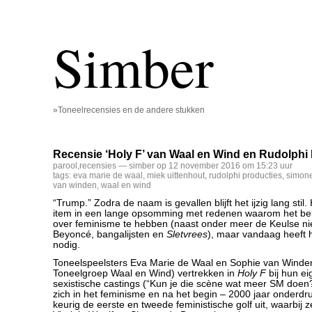
Simber
»Toneelrecensies en de andere stukken
Recensie ‘Holy F’ van Waal en Wind en Rudolphi
parool
,
recensies
— simber op 12 november 2016 om 15:23 uur
tags:
eva marie de waal
,
miek uittenhout
,
rudolphi producties
,
simone
van winden
,
waal en wind
“Trump.” Zodra de naam is gevallen blijft het ijzig lang stil
item in een lange opsomming met redenen waarom het bela
over feminisme te hebben (naast onder meer de Keulse ni
Beyoncé, bangalijsten en
Sletvrees
), maar vandaag heeft h
nodig.
Toneelspeelsters Eva Marie de Waal en Sophie van Wind
Toneelgroep Waal en Wind) vertrekken in
Holy F
bij hun e
sexistische castings (“Kun je die scène wat meer SM doen
zich in het feminisme en na het begin – 2000 jaar onderdr
keurig de eerste en tweede feministische golf uit, waarbij z