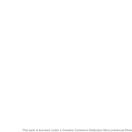
This work is licensed under a
Creative Commons Attribution-Noncommercial-Share