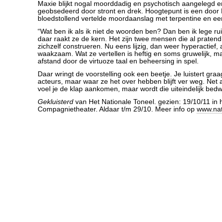
Maxie blijkt nogal moorddadig en psychotisch aangelegd e
geobsedeerd door stront en drek. Hoogtepunt is een door
bloedstollend vertelde moordaanslag met terpentine en een
“Wat ben ik als ik niet de woorden ben? Dan ben ik lege ru
daar raakt ze de kern. Het zijn twee mensen die al praten
zichzelf construeren. Nu eens lijzig, dan weer hyperactief, 
waakzaam. Wat ze vertellen is heftig en soms gruwelijk, 
afstand door de virtuoze taal en beheersing in spel.
Daar wringt de voorstelling ook een beetje. Je luistert gra
acteurs, maar waar ze het over hebben blijft ver weg. Net 
voel je de klap aankomen, maar wordt die uiteindelijk bed
Gekluisterd
van Het Nationale Toneel. gezien: 19/10/11 in 
Compagnietheater. Aldaar t/m 29/10. Meer info op
www.nat