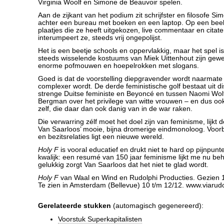
Virginia Woolf en Simone de Beauvoir spelen.
Aan de zijkant van het podium zit schrijfster en filosofe S
achter een bureau met boeken en een laptop. Op een bee
plaatjes die ze heeft uitgekozen, live commentaar en citate
interumpeert ze, steeds vrij ongepolijst.
Het is een beetje schools en oppervlakkig, maar het spel is
steeds wisselende kostuums van Miek Uittenhout zijn gewe
enorme pofmouwen en hoepelrokken met slogans.
Goed is dat de voorstelling diepgravender wordt naarmate
complexer wordt. De derde feministische golf bestaat uit d
strenge Duitse feministe en Beyoncé en tussen Naomi Wol
Bergman over het privilege van witte vrouwen – en dus oo
zelf, die daar dan ook danig van in de war raken.
Die verwarring zélf moet het doel zijn van feminisme, lijkt
Van Saarloos’ mooie, bijna dromerige eindmonoloog. Voorb
en bezitsrelaties ligt een nieuwe wereld.
Holy F
is vooral educatief en drukt niet te hard op pijnpunte
kwalijk: een resumé van 150 jaar feminisme lijkt me nu beho
gelukkig zorgt Van Saarloos dat het niet te glad wordt.
Holy F
van Waal en Wind en Rudolphi Producties. Gezien 1
Te zien in Amsterdam (Bellevue) 10 t/m 12/12. www.viarudo
Gerelateerde stukken
(automagisch gegenereerd):
Voorstuk Superkapitalisten