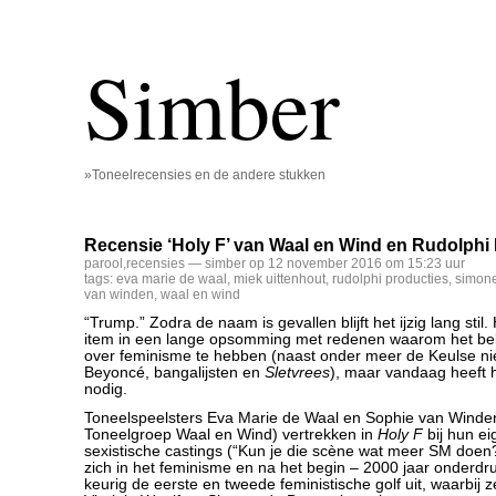
Simber
»Toneelrecensies en de andere stukken
Recensie ‘Holy F’ van Waal en Wind en Rudolphi
parool
,
recensies
— simber op 12 november 2016 om 15:23 uur
tags:
eva marie de waal
,
miek uittenhout
,
rudolphi producties
,
simone
van winden
,
waal en wind
“Trump.” Zodra de naam is gevallen blijft het ijzig lang stil
item in een lange opsomming met redenen waarom het bela
over feminisme te hebben (naast onder meer de Keulse ni
Beyoncé, bangalijsten en
Sletvrees
), maar vandaag heeft h
nodig.
Toneelspeelsters Eva Marie de Waal en Sophie van Wind
Toneelgroep Waal en Wind) vertrekken in
Holy F
bij hun e
sexistische castings (“Kun je die scène wat meer SM doen
zich in het feminisme en na het begin – 2000 jaar onderdr
keurig de eerste en tweede feministische golf uit, waarbij z