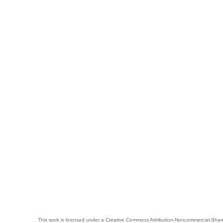
This work is licensed under a
Creative Commons Attribution-Noncommercial-Share