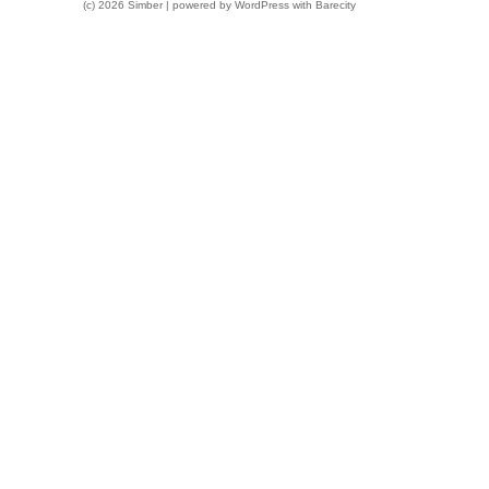
(c) 2026 Simber | powered by
WordPress
with
Barecity