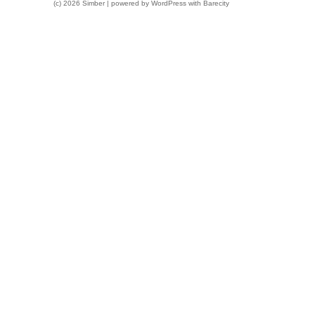
(c) 2026 Simber | powered by
WordPress
with
Barecity