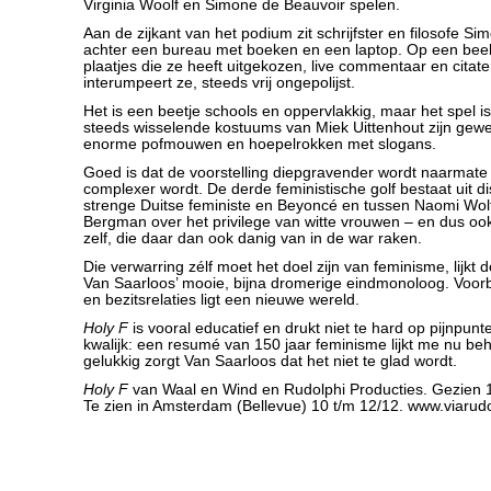
Virginia Woolf en Simone de Beauvoir spelen.
Aan de zijkant van het podium zit schrijfster en filosofe S
achter een bureau met boeken en een laptop. Op een bee
plaatjes die ze heeft uitgekozen, live commentaar en citate
interumpeert ze, steeds vrij ongepolijst.
Het is een beetje schools en oppervlakkig, maar het spel is
steeds wisselende kostuums van Miek Uittenhout zijn gewe
enorme pofmouwen en hoepelrokken met slogans.
Goed is dat de voorstelling diepgravender wordt naarmate
complexer wordt. De derde feministische golf bestaat uit d
strenge Duitse feministe en Beyoncé en tussen Naomi Wol
Bergman over het privilege van witte vrouwen – en dus oo
zelf, die daar dan ook danig van in de war raken.
Die verwarring zélf moet het doel zijn van feminisme, lijkt
Van Saarloos’ mooie, bijna dromerige eindmonoloog. Voorb
en bezitsrelaties ligt een nieuwe wereld.
Holy F
is vooral educatief en drukt niet te hard op pijnpunte
kwalijk: een resumé van 150 jaar feminisme lijkt me nu beho
gelukkig zorgt Van Saarloos dat het niet te glad wordt.
Holy F
van Waal en Wind en Rudolphi Producties. Gezien 1
Te zien in Amsterdam (Bellevue) 10 t/m 12/12. www.viarudo