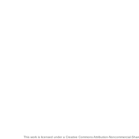
This work is licensed under a
Creative Commons Attribution-Noncommercial-Share