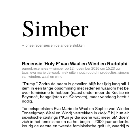
Simber
»Toneelrecensies en de andere stukken
Recensie ‘Holy F’ van Waal en Wind en Rudolphi
parool
,
recensies
— simber op 12 november 2016 om 15:23 uur
tags:
eva marie de waal
,
miek uittenhout
,
rudolphi producties
,
simone
van winden
,
waal en wind
“Trump.” Zodra de naam is gevallen blijft het ijzig lang stil
item in een lange opsomming met redenen waarom het bela
over feminisme te hebben (naast onder meer de Keulse ni
Beyoncé, bangalijsten en
Sletvrees
), maar vandaag heeft h
nodig.
Toneelspeelsters Eva Marie de Waal en Sophie van Wind
Toneelgroep Waal en Wind) vertrekken in
Holy F
bij hun e
sexistische castings (“Kun je die scène wat meer SM doen
zich in het feminisme en na het begin – 2000 jaar onderdr
keurig de eerste en tweede feministische golf uit, waarbij z