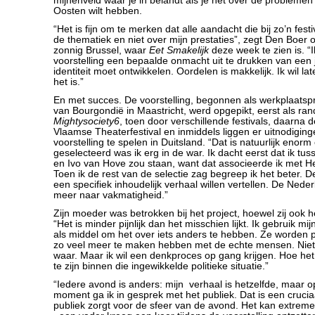
mijnenveld waar je in belandt als je het over de problemen
Oosten wilt hebben.
“Het is fijn om te merken dat alle aandacht die bij zo’n fest
de thematiek en niet over mijn prestaties”, zegt Den Boer 
zonnig Brussel, waar
Eet Smakelijk
deze week te zien is. “I
voorstelling een bepaalde onmacht uit te drukken van een
identiteit moet ontwikkelen. Oordelen is makkelijk. Ik wil l
het is.”
En met succes. De voorstelling, begonnen als werkplaatspr
van Bourgondië in Maastricht, werd opgepikt, eerst als ra
Mightysociety6
, toen door verschillende festivals, daarna d
Vlaamse Theaterfestival en inmiddels liggen er uitnodigin
voorstelling te spelen in Duitsland. “Dat is natuurlijk enorm
geselecteerd was ik erg in de war. Ik dacht eerst dat ik t
en Ivo van Hove zou staan, want dat associeerde ik met He
Toen ik de rest van de selectie zag begreep ik het beter. D
een specifiek inhoudelijk verhaal willen vertellen. De Nede
meer naar vakmatigheid.”
Zijn moeder was betrokken bij het project, hoewel zij ook h
“Het is minder pijnlijk dan het misschien lijkt. Ik gebruik mij
als middel om het over iets anders te hebben. Ze worden 
zo veel meer te maken hebben met de echte mensen. Niet al
waar. Maar ik wil een denkproces op gang krijgen. Hoe he
te zijn binnen die ingewikkelde politieke situatie.”
“Iedere avond is anders: mijn verhaal is hetzelfde, maar
moment ga ik in gesprek met het publiek. Dat is een cruci
publiek zorgt voor de sfeer van de avond. Het kan extrem