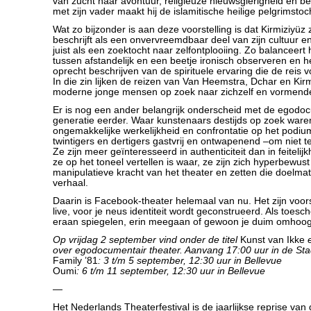
van zucht naar avontuur, religieuze nieuwsgierigheid en 
met zijn vader maakt hij de islamitische heilige pelgrimsto
Wat zo bijzonder is aan deze voorstelling is dat Kirmiziyüz z
beschrijft als een onvervreemdbaar deel van zijn cultuur e
juist als een zoektocht naar zelfontplooiing. Zo balanceert hi
tussen afstandelijk en een beetje ironisch observeren en
oprecht beschrijven van de spirituele ervaring die de reis 
In die zin lijken de reizen van Van Heemstra, Dchar en Kirm
moderne jonge mensen op zoek naar zichzelf en vormende
Er is nog een ander belangrijk onderscheid met de egod
generatie eerder. Waar kunstenaars destijds op zoek ware
ongemakkelijke werkelijkheid en confrontatie op het podium
twintigers en dertigers gastvrij en ontwapenend –om niet t
Ze zijn meer geïnteresseerd in authenticiteit dan in feitelijk
ze op het toneel vertellen is waar, ze zijn zich hyperbewus
manipulatieve kracht van het theater en zetten die doelmat
verhaal.
Daarin is Facebook-theater helemaal van nu. Het zijn voor
live, voor je neus identiteit wordt geconstrueerd. Als toes
eraan spiegelen, erin meegaan of gewoon je duim omhoo
Op vrijdag 2 september vind onder de titel
Kunst van Ikke
e
over egodocumentair theater. Aanvang 17:00 uur in de S
Family ’81
: 3 t/m 5 september, 12:30 uur in Bellevue
Oumi
: 6 t/m 11 september, 12:30 uur in Bellevue
—
Het Nederlands Theaterfestival is de jaarlijkse reprise van