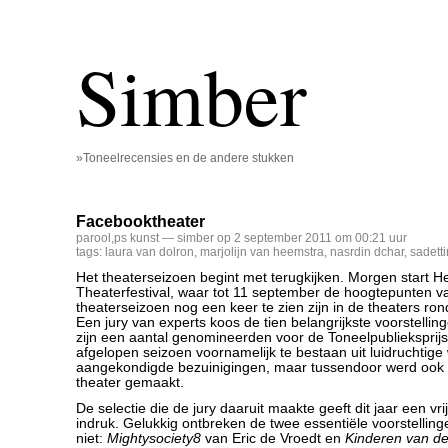
Simber
»Toneelrecensies en de andere stukken
Facebooktheater
parool
,
ps kunst
— simber op 2 september 2011 om 00:21 uur
tags:
laura van dolron
,
marjolijn van heemstra
,
nasrdin dchar
,
sadetti
Het theaterseizoen begint met terugkijken. Morgen start H
Theaterfestival, waar tot 11 september de hoogtepunten v
theaterseizoen nog een keer te zien zijn in de theaters ron
Een jury van experts koos de tien belangrijkste voorstellin
zijn een aantal genomineerden voor de Toneelpublieksprijs 
afgelopen seizoen voornamelijk te bestaan uit luidruchtig
aangekondigde bezuinigingen, maar tussendoor werd ook
theater gemaakt.
De selectie die de jury daaruit maakte geeft dit jaar een vr
indruk. Gelukkig ontbreken de twee essentiële voorstellin
niet:
Mightysociety8
van Eric de Vroedt en
Kinderen van d