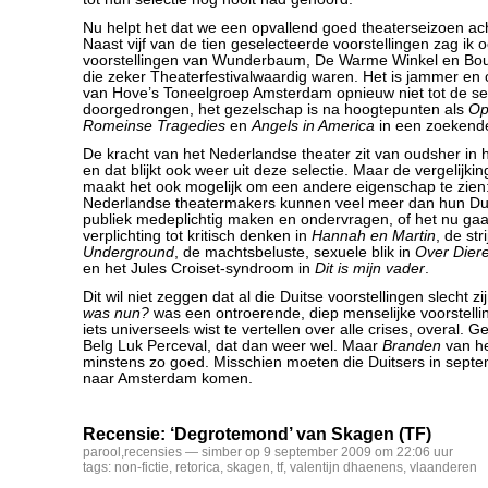
Nu helpt het dat we een opvallend goed theaterseizoen ac
Naast vijf van de tien geselecteerde voorstellingen zag ik 
voorstellingen van Wunderbaum, De Warme Winkel en Bo
die zeker Theaterfestivalwaardig waren. Het is jammer en 
van Hove’s Toneelgroep Amsterdam opnieuw niet tot de sel
doorgedrongen, het gezelschap is na hoogtepunten als
Op
Romeinse Tragedies
en
Angels in America
in een zoekende
De kracht van het Nederlandse theater zit van oudsher in 
en dat blijkt ook weer uit deze selectie. Maar de vergelijki
maakt het ook mogelijk om een andere eigenschap te zien:
Nederlandse theatermakers kunnen veel meer dan hun Dui
publiek medeplichtig maken en ondervragen, of het nu gaa
verplichting tot kritisch denken in
Hannah en Martin
, de str
Underground
, de machtsbeluste, sexuele blik in
Over Dier
en het Jules Croiset-syndroom in
Dit is mijn vader
.
Dit wil niet zeggen dat al die Duitse voorstellingen slecht zi
was nun?
was een ontroerende, diep menselijke voorstelling
iets universeels wist te vertellen over alle crises, overal. 
Belg Luk Perceval, dat dan weer wel. Maar
Branden
van he
minstens zo goed. Misschien moeten die Duitsers in sept
naar Amsterdam komen.
Recensie: ‘Degrotemond’ van Skagen (TF)
parool
,
recensies
— simber op 9 september 2009 om 22:06 uur
tags:
non-fictie
,
retorica
,
skagen
,
tf
,
valentijn dhaenens
,
vlaanderen