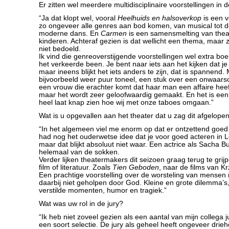
Er zitten wel meerdere multidisciplinaire voorstellingen in d
“Ja dat klopt wel, vooral
Heelhuids en halsoverkop
is een v
zo ongeveer alle genres aan bod komen, van musical tot
moderne dans. En
Carmen
is een samensmelting van thea
kinderen. Achteraf gezien is dat wellicht een thema, maar
niet bedoeld.
Ik vind die genreoverstijgende voorstellingen wel extra boe
het verkeerde been. Je bent naar iets aan het kijken dat j
maar ineens blijkt het iets anders te zijn, dat is spannend
bijvoorbeeld weer puur toneel, een stuk over een onwaarsc
een vrouw die erachter komt dat haar man een affaire heef
maar het wordt zeer geloofwaardig gemaakt. En het is een 
heel laat knap zien hoe wij met onze taboes omgaan.”
Wat is u opgevallen aan het theater dat u zag dit afgelope
“In het algemeen viel me enorm op dat er ontzettend goed
had nog het ouderwetse idee dat je voor goed acteren in L
maar dat blijkt absoluut niet waar. Een actrice als Sacha Bu
helemaal van de sokken.
Verder lijken theatermakers dit seizoen graag terug te grij
film of literatuur. Zoals
Tien Geboden
, naar de films van Kr
Een prachtige voorstelling over de worsteling van mensen 
daarbij niet geholpen door God. Kleine en grote dilemma’s
verstilde momenten, humor en tragiek.”
Wat was uw rol in de jury?
“Ik heb niet zoveel gezien als een aantal van mijn collega j
een soort selectie. De jury als geheel heeft ongeveer drie