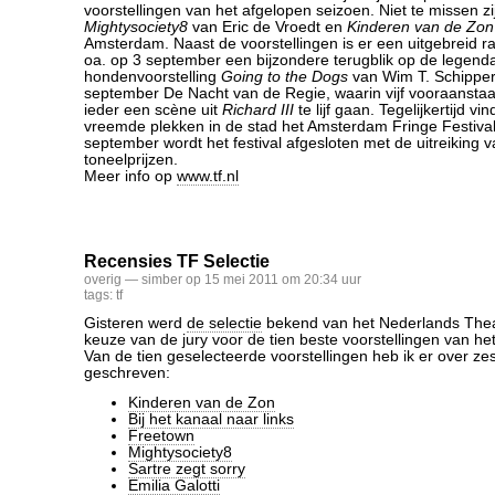
voorstellingen van het afgelopen seizoen. Niet te missen zi
Mightysociety8
van Eric de Vroedt en
Kinderen van de Zon
Amsterdam. Naast de voorstellingen is er een uitgebreid
oa. op 3 september een bijzondere terugblik op de legend
hondenvoorstelling
Going to the Dogs
van Wim T. Schipper
september De Nacht van de Regie, waarin vijf vooraansta
ieder een scène uit
Richard III
te lijf gaan. Tegelijkertijd v
vreemde plekken in de stad het Amsterdam Fringe Festival
september wordt het festival afgesloten met de uitreiking v
toneelprijzen.
Meer info op
www.tf.nl
Recensies TF Selectie
overig
— simber op 15 mei 2011 om 20:34 uur
tags:
tf
Gisteren werd
de selectie
bekend van het Nederlands Theat
keuze van de jury voor de tien beste voorstellingen van he
Van de tien geselecteerde voorstellingen heb ik er over ze
geschreven:
Kinderen van de Zon
Bij het kanaal naar links
Freetown
Mightysociety8
Sartre zegt sorry
Emilia Galotti