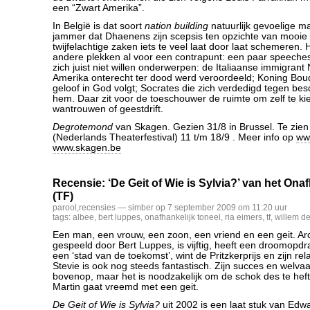
een “Zwart Amerika”.
In België is dat soort
nation building
natuurlijk gevoelige ma
jammer dat Dhaenens zijn scepsis ten opzichte van mooie
twijfelachtige zaken iets te veel laat door laat schemeren. H
andere plekken al voor een contrapunt: een paar speeches
zich juist niet willen onderwerpen: de Italiaanse immigrant 
Amerika onterecht ter dood werd veroordeeld; Koning Boude
geloof in God volgt; Socrates die zich verdedigd tegen be
hem. Daar zit voor de toeschouwer de ruimte om zelf te ki
wantrouwen of geestdrift.
Degrotemond
van Skagen. Gezien 31/8 in Brussel. Te zie
(Nederlands Theaterfestival) 11 t/m 18/9 . Meer info op
www
www.skagen.be
Recensie: ‘De Geit ­of Wie is Sylvia?’ van het Ona
(TF)
parool
,
recensies
— simber op 7 september 2009 om 11:20 uur
tags:
albee
,
bert luppes
,
onafhankelijk toneel
,
ria eimers
,
tf
,
willem de
Een man, een vrouw, een zoon, een vriend en een geit. Arc
gespeeld door Bert Luppes, is vijftig, heeft een droomopd
een ‘stad van de toekomst’, wint de Pritzkerprijs en zijn rel
Stevie is ook nog steeds fantastisch. Zijn succes en welvaar
bovenop, maar het is noodzakelijk om de schok des te heft
Martin gaat vreemd met een geit.
De Geit ­of Wie is Sylvia?
uit 2002 is een laat stuk van Edw