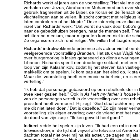
Richards werkt al jaren aan de voorstelling: “Het viel me o
verhalen over Jezus, Abraham en Mohammed ook over vlu
gebruik fragmenten uit de Bijbel, de Koran en de Tenach 
vluchtelingen aan te vullen. Ik zocht contact met religieus 
laten controleren of het klopte.” Deze interreligieuze dialoo
inzet van Richards’ werk: “Dat wordt nu vaak door bobo’s g
naar de gebedshuizen brengen, naar de mensen zelf. Thea
schitterend medium, maar migranten komen niet in de s
Ze organiseren zich rond religie. We willen het laagdremp
Richards’ indrukwekkende présence als acteur viel al eerde
veelgeroemde voorstelling
Branden
. Het stuk van Wajdi 
over burgeroorlog is losjes gebaseerd op diens ervaringen 
Libanon. Richards speelt een doodenge soldaat, met een f
loop van zijn Kalashnikov, zodat hij het sterven kan vastlegg
makkelijk om te spelen. Ik kom pas aan het eind op, ik sta de
Maar die voorstelling heeft een mooie soberheid, en is e
vertelling.”
“Ik heb dat personage gebaseerd op een rebellenleider in L
twee keer gezien heb.” Ook in
As I left my father’s house
ko
van de personages vertelt in de voorstelling over een rebel
president heeft vermoord. Hij zegt: ‘God staat achter mij, 
me dit niet laten doen.’ Dat is dezelfde.” Zo zijn meer verha
voorstelling zijn eigen ervaring; over de vriend met het m
de dood van zijn zusje. “Ik ken geweld heel goed.”
Indirect redde het spelen zijn leven: “Ik had een rol in een
televisieshow, in de tijd dat vrijwel alle televisie uit Ame
dachten totaal niet over mij na als acteur, ze zagen mij al
vroegen: ‘Hey Johnny, Heb jij ook honger?’ Bij checkpoints