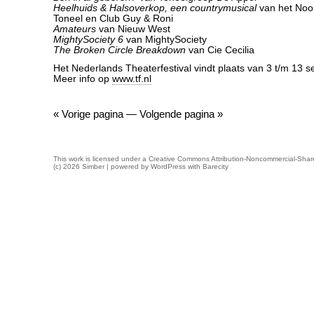
Heelhuids & Halsoverkop, een countrymusical
van het Noo
Toneel en Club Guy & Roni
Amateurs
van Nieuw West
MightySociety 6
van MightySociety
The Broken Circle Breakdown
van Cie Cecilia
Het Nederlands Theaterfestival vindt plaats van 3 t/m 13 
Meer info op
www.tf.nl
« Vorige pagina
—
Volgende pagina »
This work is licensed under a
Creative Commons Attribution-Noncommercial-Share
(c) 2026 Simber | powered by
WordPress
with
Barecity