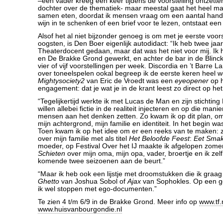
–een vader kreeg een keer tijdens de voorstelling ontzette
dochter over de thematiek- maar meestal gaat het heel mak
samen eten, doordat ik mensen vraag om een aantal hand
wijn in te schenken of een brief voor te lezen, ontstaat een
Alsof het al niet bijzonder genoeg is om met je eerste voorst
oogsten, is Den Boer eigenlijk autodidact: “Ik heb twee jaa
Theaterdocent gedaan, maar dat was het niet voor mij. Ik h
en De Brakke Grond gewerkt, en achter de bar in de Blinck
vier of vijf voorstellingen per week. Discordia en ’t Barre 
over toneelspelen ookal begreep ik de eerste keren heel w
Mightysociety2
van Eric de Vroedt was een
eyeopener
op h
engagement: dat je wat je in de krant leest zo direct op het
“Tegelijkertijd werkte ik met Lucas de Man en zijn stichtin
willen allebei fictie in de realiteit injecteren en op die man
mensen aan het denken zetten. Zo kwam ik op dit plan, o
mijn achtergrond, mijn familie en identiteit. In het begin wa
Toen kwam ik op het idee om er een reeks van te maken: z
over mijn familie met als titel
Het Beloofde Feest
:
Eet Smake
moeder, op Festival Over het IJ maakte ik afgelopen zom
Schieten
over mijn oma, mijn opa, vader, broertje en ik ze
komende twee seizoenen aan de beurt.”
“Maar ik heb ook een lijstje met droomstukken die ik graag
Ghetto
van Joshua Sobol of
Ajax
van Sophokles. Op een 
ik wel stoppen met ego-documenten.”
Te zien 4 t/m 6/9 in de Brakke Grond. Meer info op
www.tf.
www.huisvanbourgondie.nl