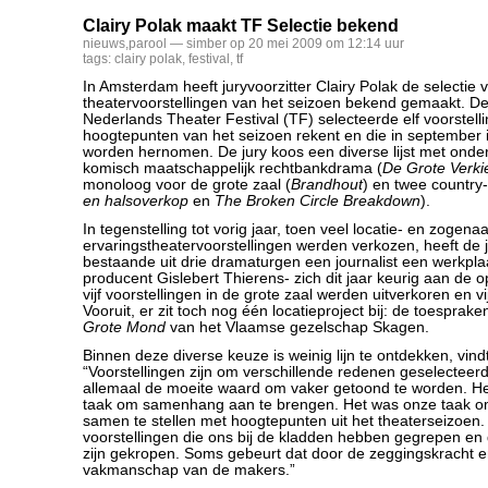
Clairy Polak maakt TF Selectie bekend
nieuws
,
parool
— simber op 20 mei 2009 om 12:14 uur
tags:
clairy polak
,
festival
,
tf
In Amsterdam heeft juryvoorzitter Clairy Polak de selectie 
theatervoorstellingen van het seizoen bekend gemaakt. De
Nederlands Theater Festival (TF) selecteerde elf voorstellin
hoogtepunten van het seizoen rekent en die in september 
worden hernomen. De jury koos een diverse lijst met onde
komisch maatschappelijk rechtbankdrama (
De Grote Verk
monoloog voor de grote zaal (
Brandhout
) en twee country
en halsoverkop
en
The Broken Circle Breakdown
).
In tegenstelling tot vorig jaar, toen veel locatie- en zogen
ervaringstheatervoorstellingen werden verkozen, heeft de 
bestaande uit drie dramaturgen een journalist een werkpla
producent Gislebert Thierens- zich dit jaar keurig aan de
vijf voorstellingen in de grote zaal werden uitverkoren en vij
Vooruit, er zit toch nog één locatieproject bij: de toesprak
Grote Mond
van het Vlaamse gezelschap Skagen.
Binnen deze diverse keuze is weinig lijn te ontdekken, vind
“Voorstellingen zijn om verschillende redenen geselecteerd
allemaal de moeite waard om vaker getoond te worden. He
taak om samenhang aan te brengen. Het was onze taak om
samen te stellen met hoogtepunten uit het theaterseizoen
voorstellingen die ons bij de kladden hebben gegrepen en
zijn gekropen. Soms gebeurt dat door de zeggingskracht 
vakmanschap van de makers.”