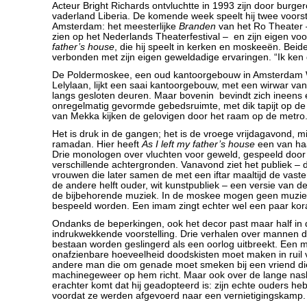
Acteur Bright Richards ontvluchtte in 1993 zijn door burger
vaderland Liberia. De komende week speelt hij twee voorst
Amsterdam: het meesterlijke
Branden
van het Ro Theater 
zien op het Nederlands Theaterfestival – en zijn eigen voo
father’s house
, die hij speelt in kerken en moskeeën. Beide
verbonden met zijn eigen geweldadige ervaringen. “Ik ken
De Poldermoskee, een oud kantoorgebouw in Amsterdam We
Lelylaan, lijkt een saai kantoorgebouw, met een wirwar van
langs gesloten deuren. Maar bovenin bevindt zich ineens e
onregelmatig gevormde gebedsruimte, met dik tapijt op de v
van Mekka kijken de gelovigen door het raam op de metro
Het is druk in de gangen; het is de vroege vrijdagavond, m
ramadan. Hier heeft
As I left my father’s house
een van haa
Drie monologen over vluchten voor geweld, gespeeld door
verschillende achtergronden. Vanavond ziet het publiek – d
vrouwen die later samen de met een iftar maaltijd de vaste
de andere helft ouder, wit kunstpubliek – een versie van de
de bijbehorende muziek. In de moskee mogen geen muzie
bespeeld worden. Een imam zingt echter wel een paar kor
Ondanks de beperkingen, ook het decor past maar half in d
indrukwekkende voorstelling. Drie verhalen over mannen d
bestaan worden geslingerd als een oorlog uitbreekt. Een 
onafzienbare hoeveelheid doodskisten moet maken in ruil v
andere man die om genade moet smeken bij een vriend die
machinegeweer op hem richt. Maar ook over de lange nasl
erachter komt dat hij geadopteerd is: zijn echte ouders h
voordat ze werden afgevoerd naar een vernietigingskamp.