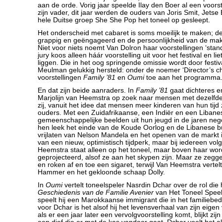
aan de orde. Vorig jaar speelde Ilay den Boer al een voors
zijn vader, dit jaar werden de ouders van Joris Smit, Jets
hele Duitse groep She She Pop het toneel op gesleept.
Het onderscheid met cabaret is soms moeilijk te maken; de 
grappig en geëngageerd en de persoonlijkheid van de make
Niet voor niets noemt Van Dolron haar voorstellingen ‘stand
jury koos alleen háár voorstelling uit voor het festival en li
liggen. Die in het oog springende omissie wordt door festiv
Meulman gelukkig hersteld: onder de noemer ‘Director’s cho
voorstellingen
Family ’81
en
Oumi
toe aan het programma
En dat zijn beide aanraders. In
Family ’81
gaat dichteres e
Marjolijn van Heemstra op zoek naar mensen met dezelfd
zij, vanuit het idee dat mensen meer kinderen van hun tijd
ouders. Met een Zuidafrikaanse, een Indiër en een Libane
gemeenschappelijke beelden uit hun jeugd in de jaren nege
hen leek het einde van de Koude Oorlog en de Libanese b
vrijlaten van Nelson Mandela en het openen van de markt i
van een nieuw, optimistisch tijdperk, maar bij iedereen vo
Heemstra staat alleen op het toneel, maar boven haar wor
geprojecteerd, alsof ze aan het skypen zijn. Maar ze zeggen
en roken af en toe een sigaret, terwijl Van Heemstra vertel
Hammer en het gekloonde schaap Dolly.
In
Oumi
vertelt toneelspeler Nasrdin Dchar over de rol die 
Geschiedenis van de Familie Avenier
van Het Toneel Speelt
speelt hij een Marokkaanse immigrant die in het familiebed
voor Dchar is het alsof hij het levensverhaal van zijn eige
als er een jaar later een vervolgvoorstelling komt, blijkt zi