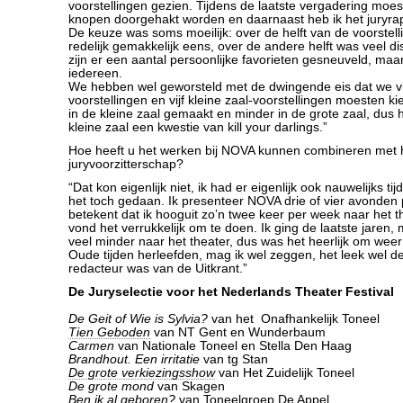
voorstellingen gezien. Tijdens de laatste vergadering moe
knopen doorgehakt worden en daarnaast heb ik het juryra
De keuze was soms moeilijk: over de helft van de voorste
redelijk gemakkelijk eens, over de andere helft was veel dis
zijn er een aantal persoonlijke favorieten gesneuveld, maar
iedereen.
We hebben wel geworsteld met de dwingende eis dat we vij
voorstellingen en vijf kleine zaal-voorstellingen moesten ki
in de kleine zaal gemaakt en minder in de grote zaal, dus 
kleine zaal een kwestie van kill your darlings.”
Hoe heeft u het werken bij NOVA kunnen combineren met 
juryvoorzitterschap?
“Dat kon eigenlijk niet, ik had er eigenlijk ook nauwelijks ti
het toch gedaan. Ik presenteer NOVA drie of vier avonden 
betekent dat ik hooguit zo’n twee keer per week naar het t
vond het verrukkelijk om te doen. Ik ging de laatste jaren
veel minder naar het theater, dus was het heerlijk om weer 
Oude tijden herleefden, mag ik wel zeggen, het leek wel de 
redacteur was van de Uitkrant.”
De Juryselectie voor het Nederlands Theater Festival
De Geit of Wie is Sylvia?
van het Onafhankelijk Toneel
Tien Geboden
van NT Gent en Wunderbaum
Carmen
van Nationale Toneel en Stella Den Haag
Brandhout. Een irritatie
van tg Stan
De grote verkiezingsshow
van Het Zuidelijk Toneel
De grote mond
van Skagen
Ben ik al geboren?
van Toneelgroep De Appel