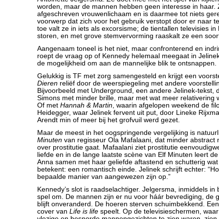
worden, maar de mannen hebben geen interesse in haar. 
afgeschreven vrouwenlichaam en is daarmee tot niets ger
voorwerp dat zich voor het gebruik verstopt door er naar te
toe valt ze in iets als excorsisme; de tientallen televisies i
storen, en met grove stemvervorming raaskalt ze een soor
Aangenaam toneel is het niet, maar confronterend en indr
roept de vraag op of Kennedy helemaal meegaat in Jeline
de mogelijkheid om aan de mannelijke blik te ontsnappen.
Gelukkig is TF met zorg samengesteld en krijgt een voorste
Dieren
reliëf door de weerspiegeling met andere voorstellin
Bijvoorbeeld met Underground, een andere Jelinek-tekst, 
Simons met minder brille, maar met wat meer relativering 
Of met
Hannah & Martin
, waarin afgelopen weekend de fil
Heidegger, waar Jelinek fervent uit put, door Lineke Rijx
Arendt min of meer bij het grofvuil werd gezet.
Maar de meest in het oogspringende vergelijking is natuurl
Minuten
van regisseur Ola Mafalaani, dat minder abstract 
over prostitutie gaat. Mafaalani ziet prostitutie eenvoudig
liefde en in de lange laatste scène van Elf Minuten leert d
Anna samen met haar geliefde aftastend en schutterig wat 
betekent: een romantisch einde. Jelinek schrijft echter: “
bepaalde manier van aangewezen zijn op.”
Kennedy’s slot is raadselachtiger. Jelgersma, inmiddels in b
spel om. De mannen zijn er nu voor háár bevrediging, de g
blijft onveranderd. De hoeren sterven schuimbekkend. Een o
cover van
Life is life
speelt. Op de televisieschermen, waar 
vlezige en besnorde mannengezichten te zien waren, zien