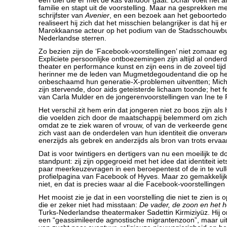
een dief die er met de kas vandoor gaat. Dchar voelt het al
familie en stapt uit de voorstelling. Maar na gesprekken m
schrijfster van
Avenier
, en een bezoek aan het geboortedor
realiseert hij zich dat het misschien belangrijker is dat hij er
Marokkaanse acteur op het podium van de Stadsschouwbu
Nederlandse sterren.
Zo bezien zijn de ‘Facebook-voorstellingen’ niet zomaar 
Expliciete persoonlijke ontboezemingen zijn altijd al onde
theater en performance kunst en zijn eens in de zoveel tijd
herinner me de leden van Mugmetdegoudentand die op h
onbeschaamd hun generatie-X-problemen uitventten; Mich
zijn stervende, door aids geteisterde lichaam toonde; het f
van Carla Mulder en de jongerenvoorstellingen van Ine te 
Het verschil zit hem erin dat jongeren niet zo boos zijn al
die voelden zich door de maatschappij belemmerd om zich 
omdat ze te ziek waren of vrouw, of van de verkeerde gene
zich vast aan de onderdelen van hun identiteit die onverand
enerzijds als gebrek en anderzijds als bron van trots ervaa
Dat is voor twintigers en dertigers van nu een moeilijk te 
standpunt: zij zijn opgegroeid met het idee dat identiteit iets
paar meerkeuzevragen in een beroepentest of de in te vull
profielpagina van Facebook of Hyves. Maar zo gemakkelijk i
niet, en dat is precies waar al die Facebook-voorstellingen
Het mooist zie je dat in een voorstelling die niet te zien is 
die er zeker niet had misstaan:
De vader, de zoon en het he
Turks-Nederlandse theatermaker Sadettin Kirmiziyüz. Hij oms
een “geassimileerde agnostische migrantenzoon”, maar ui