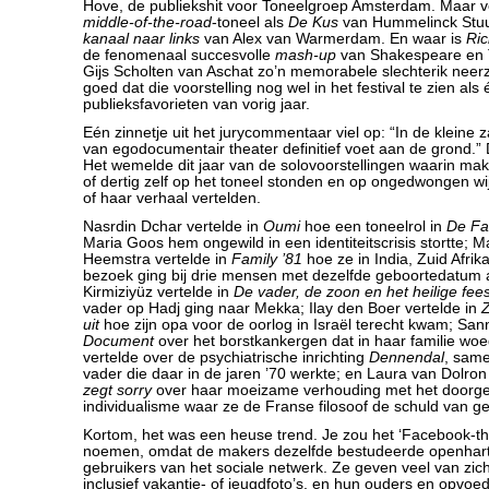
Hove, de publiekshit voor Toneelgroep Amsterdam. Maar ve
middle-of-the-road
-toneel als
De Kus
van Hummelinck Stu
kanaal naar links
van Alex van Warmerdam. En waar is
Ric
de fenomenaal succesvolle
mash-up
van Shakespeare en 
Gijs Scholten van Aschat zo’n memorabele slechterik neer
goed dat die voorstelling nog wel in het festival te zien als
publieksfavorieten van vorig jaar.
Eén zinnetje uit het jurycommentaar viel op: “In de kleine 
van egodocumentair theater definitief voet aan de grond.” 
Het wemelde dit jaar van de solovoorstellingen waarin make
of dertig zelf op het toneel stonden en op ongedwongen wij
of haar verhaal vertelden.
Nasrdin Dchar vertelde in
Oumi
hoe een toneelrol in
De Fa
Maria Goos hem ongewild in een identiteitscrisis stortte; Ma
Heemstra vertelde in
Family ’81
hoe ze in India, Zuid Afrik
bezoek ging bij drie mensen met dezelfde geboortedatum als
Kirmiziyüz vertelde in
De vader, de zoon en het heilige fees
vader op Hadj ging naar Mekka; Ilay den Boer vertelde in
Z
uit
hoe zijn opa voor de oorlog in Israël terecht kwam; Sann
Document
over het borstkankergen dat in haar familie woed
vertelde over de psychiatrische inrichting
Dennendal
, same
vader die daar in de jaren ’70 werkte; en Laura van Dolron
zegt sorry
over haar moeizame verhouding met het doorg
individualisme waar ze de Franse filosoof de schuld van ge
Kortom, het was een heuse trend. Je zou het ‘Facebook-t
noemen, omdat de makers dezelfde bestudeerde openharti
gebruikers van het sociale netwerk. Ze geven veel van zich
inclusief vakantie- of jeugdfoto’s, en hun ouders en opvoe