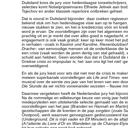
Duitsland koos de jury voor hedendaagse toneelschrijvers,
selecties komt Nobelprijswinnares Elfriede Jelinek aan bo
Tsjechov en ander klassiek repertoire ontbreken geheel.
Dat is vooral in Duitsland bijzonder: daar zoeken regisseu
bekend stuk om hun hedendaagse visie aan op te hangen. 
nieuwe stukken te zien, en het is kredietcrisis vóór en kred
word je ervan. De voorstellingen zijn over het algemeen mo
prachtig uit en je merkt dat over alles goed is nagedacht, 
engagement is ook vaak gratuit: keer op keer moet het pu
in verhalen –zoals in
Kasimir und Karoline
,
Riesenbutzbac
Drache
– van eenvoudige mensen uit de onderklasse die l
een crisis (vaak worden de jaren dertig van stal gehaald), 
schuld aan hebben. Geen wonder dus dat in Duitsland de 
Griekse crisis zo impopulair is; het ‘aan ons ligt het niet’-ge
overweldigend.
En als de jury kiest voor iets dat niet met de crisis te maken
meteen superbanale voorstellingen als
Life and Times
-een
musical over de eerste zes jaar van het leven van een do
Die Stunde da wir nichts voneinander wussten
– flauwe mi
Daarmee vergeleken heeft de Nederlandse jury het bijzon
Na de rommelige en willekeurige keuze van vorig jaar he
medejuryleden een uitstekende selectie gemaakt van de es
voorstellingen van het jaar (
Branden
en
Hannah en Martin
gezelschappen die de krenten in de pap zorgden (zoals 
Oostpool), werk waarover genoegzaam gediscussieerd ka
(
Underground
,
Dit is mijn vader
en
Elf Minuten
) en de alti
(
A l’attente du Livre d’Or
en
Wandelen op de Champs-Ely
tot hun selectie nog nooit had gehoord.