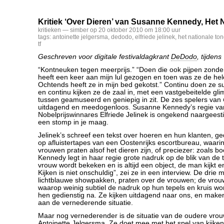
Kritiek ‘Over Dieren’ van Susanne Kennedy, Het 
kritieken
— simber op 20 oktober 2010 om 18:00 uur
tags:
antoinette jelgersma
,
dedodo
,
elfriede jelinek
,
het nationale ton
tf
Geschreven voor digitale festivaldagkrant
DeDodo
, tijden
“Kontneuken tegen meerprijs.” “Doen die ook pijpen zond
heeft een keer aan mijn lul gezogen en toen was ze de hele
Ochtends heeft ze in mijn bed gekotst.” Continu doen ze s
en continu kijken ze de zaal in, met een vastgebeitelde gl
tussen geamuseerd en geniepig in zit. De zes spelers van
uitdagend en meedogenloos. Susanne Kennedy’s regie van
Nobelprijswinnares Elfriede Jelinek is ongekend naargeest
een stomp in je maag.
Jelinek’s schreef een tekst over hoeren en hun klanten, ge
op afluistertapes van een Oostenrijks escortbureau, waar
vrouwen praten alsof het dieren zijn, of preciezer: zoals b
Kennedy legt in haar regie grote nadruk op de blik van de
vrouw wordt bekeken en is altijd een object, de man kijkt en
Kijken is niet onschuldig”, zei ze in een interview. De drie 
lichtblauwe showpakken, praten over de vrouwen; de vrouw
waarop weinig subtiel de nadruk op hun tepels en kruis wo
hen gedienstig na. Ze kijken uitdagend naar ons, en make
aan de vernederende situatie.
Maar nog vernederender is de situatie van de oudere vrou
Antoinette Jelgersma. Ze doet mee met het spel van kijke