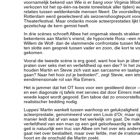
voornamelijk bekend van
Wie is er bang voor Virginia Wool
verkozen tot het op-één-na-beste toneelstuk aller tijden) w
relaties tussen weldenkende mensen fileert. De voorstellin
Rotterdam werd geselecteerd als seizoenshoogtepunt voo
Theaterfestival. Maar ondanks mooie acteerprestaties lijkt 
gezelschap de kern gemist heeft.
In drie scènes schroeft Albee het ongemak steeds strakker
bekentenis aan Martin’s vriend, de hypocriete Ross –een mo
Willem de Wolf- dan de vlammende confrontatie tussen Mar
ten slotte een gesprek tussen vader en zoon, die kort te vor
gekomen.
Vooral die tweede scène is erg goed; want hoe kun je über
praten over seks met en verliefdheid op een dier? In het zi
houden Martin en Stevie zich vast aan sarcasme en taalspe
gaan? Naar het hooi zul je bedoelen!”, zegt Stevie, een iet
eendimensionale rol van Ria Eimers.
Het is jammer dat het OT koos voor een gestileerd decor –
en een diagonale rij tafels met servies dat door Eimers m
woede kapot wordt gegooid. Een taboe dat zo onvoorstelba
realistischer bedding nodig.
Luppes’ Martin wankelt tussen wanhoop en gelukzaligheid.
acteerprestatie, genomineerd voor een Louis d’Or, maar 
manier leidt dat af van waar het werkelijk om gaat. De make
verliefdheid van een man op een geit geloofwaardig te wil
geit is natuurlijk een truc van Albee om het over iets ande
gaat niet over bestialiteit, maar over liefde, met de irrational
hoort en de onschuld die Martin zoekt.