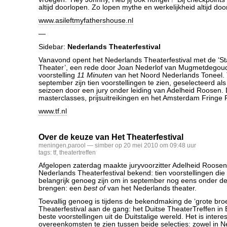
altijd doorlopen. Zo lopen mythe en werkelijkheid altijd door
www.asileftmyfathershouse.nl
—
Sidebar:
Nederlands Theaterfestival
Vanavond opent het Nederlands Theaterfestival met de ‘St
Theater’, een rede door Joan Nederlof van Mugmetdegou
voorstelling
11 Minuten
van het Noord Nederlands Toneel. 
september zijn tien voorstellingen te zien, geselecteerd al
seizoen door een jury onder leiding van Adelheid Roosen.
masterclasses, prijsuitreikingen en het Amsterdam Fringe F
www.tf.nl
Over de keuze van Het Theaterfestival
meningen
,
parool
— simber op 20 mei 2010 om 09:48 uur
tags:
tf
,
theatertreffen
Afgelopen zaterdag maakte juryvoorzitter Adelheid Roosen 
Nederlands Theaterfestival bekend: tien voorstellingen die 
belangrijk genoeg zijn om in september nog eens onder d
brengen: een
best of
van het Nederlands theater.
Toevallig genoeg is tijdens de bekendmaking de ‘grote broe
Theaterfestival aan de gang: het Duitse TheaterTreffen in B
beste voorstellingen uit de Duitstalige wereld. Het is inter
overeenkomsten te zien tussen beide selecties: zowel in N