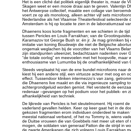
Het is een cliché dat politiek eigenlijk theater is, maar de
Skagen weet er een mooie draai aan te geven. Valentijn Dh
het Antwerpse collectief, maakte een collage van beroem
voert ze op als monoloog, alleen achter vijf sets microfoon
Nederlandse als het Vlaamse Theaterfestival selecteerde de
Amsterdam is hij op locatie te zien in de laboratiumzaal v
Dhaenens koos korte fragmenten en we schieten in de tij
tussen Pericles en Louis Farrakhan; van de Grootinquisiteu
Karamazov
tot George Bush sr. én jr. Je mag grinniken bij 
imitatie van koning Boudewijn die niet de Belgische abortus
ongemak weglachen bij de voorzitter van het Vlaams Belan
zijn standpunten uiteenzet, bedachtzaam nadenken over G
“de totale oorlog” en meevoelen met het hoopvolle, maar 
enthousiasme van Lumumba bij de onafhankelijkheid van 
Steeds verplaatst hij van de ene bundel microfoons naar d
kiest hij een andere stijl, een virtuoze acteur met oog en o
effect. Tussendoor klinken intermezzo’s van zang, getromm
die Dhaenens live maakt en die via ingenieuze
sampling
to
achtergrondgeluid worden gemixt. Het versterkt de eenza
redenaar –gevangen op het podium voor het publiek- en zi
afhankelijkheid van techniek.
De lijkrede van Pericles is het sleutelmoment. Hij roemt de
vaderland gevallen helden. Keer op keer gaat het in de d
gekozen fragmenten erom individuen onderdeel te maken 
meestal nationaal verband, of het nu Tommy is, wiens va
de Duitse vrouwen die van Goebbels niet meer uit eten of
mogen, de soldaten van generaal Patton die de strijd in w
de zwarte Amerikanen die zich volgens Louis Farrakhan m