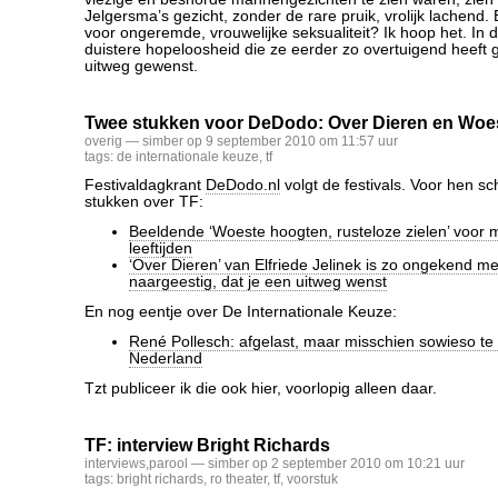
Jelgersma’s gezicht, zonder de rare pruik, vrolijk lachend
voor ongeremde, vrouwelijke seksualiteit? Ik hoop het. In 
duistere hopeloosheid die ze eerder zo overtuigend heeft g
uitweg gewenst.
Twee stukken voor DeDodo: Over Dieren en Woe
overig
— simber op 9 september 2010 om 11:57 uur
tags:
de internationale keuze
,
tf
Festivaldagkrant
DeDodo.nl
volgt de festivals. Voor hen sc
stukken over TF:
Beeldende ‘Woeste hoogten, rusteloze zielen’ voor 
leeftijden
‘Over Dieren’ van Elfriede Jelinek is zo ongekend 
naargeestig, dat je een uitweg wenst
En nog eentje over De Internationale Keuze:
René Pollesch: afgelast, maar misschien sowieso te
Nederland
Tzt publiceer ik die ook hier, voorlopig alleen daar.
TF: interview Bright Richards
interviews
,
parool
— simber op 2 september 2010 om 10:21 uur
tags:
bright richards
,
ro theater
,
tf
,
voorstuk