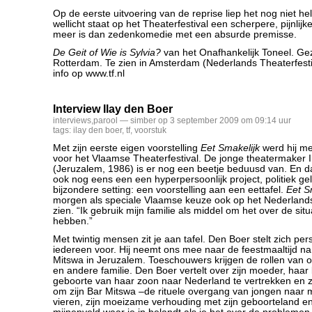
Op de eerste uitvoering van de reprise liep het nog niet he
wellicht staat op het Theaterfestival een scherpere, pijnlijke
meer is dan zedenkomedie met een absurde premisse.
De Geit ­of Wie is Sylvia?
van het Onafhankelijk Toneel. Gez
Rotterdam. Te zien in Amsterdam (Nederlands Theaterfesti
info op www.tf.nl
Interview Ilay den Boer
interviews
,
parool
— simber op 3 september 2009 om 09:14 uur
tags:
ilay den boer
,
tf
,
voorstuk
Met zijn eerste eigen voorstelling
Eet Smakelijk
werd hij m
voor het Vlaamse Theaterfestival. De jonge theatermaker 
(Jeruzalem, 1986) is er nog een beetje beduusd van. En d
ook nog eens een een hyperpersoonlijk project, politiek g
bijzondere setting: een voorstelling aan een eettafel.
Eet S
morgen als speciale Vlaamse keuze ook op het Nederlands 
zien. “Ik gebruik mijn familie als middel om het over de situa
hebben.”
Met twintig mensen zit je aan tafel. Den Boer stelt zich per
iedereen voor. Hij neemt ons mee naar de feestmaaltijd na 
Mitswa in Jeruzalem. Toeschouwers krijgen de rollen van
en andere familie. Den Boer vertelt over zijn moeder, haar
geboorte van haar zoon naar Nederland te vertrekken en zi
om zijn Bar Mitswa –de rituele overgang van jongen naar 
vieren, zijn moeizame verhouding met zijn geboorteland en 